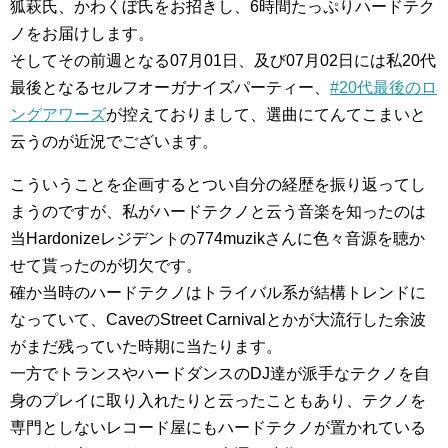
狐萩氏、かわくぼ氏をお招きし、6時間たっぷりハードテク
ノをお届けします。
そしてその前週となる07月01日、及び07月02日には私20代
最後となるセルフオーガナイズパーティー、
#20代最後のロ
ングアワーズ
が控えておりまして、選曲にてんてこまいと
云うのが近況でございます。
こういうことを企画するとつい自分の経歴を振り返ってし
まうのですが、私がハードテクノと云う音楽を知ったのは
当Hardonizeレジデントの774muzikさんに色々音源を聴か
せて貰ったのが切欠です。
確か当時のハードテクノはトライバル系が結構トレンドに
なっていて、CaveのStreet Carnivalとかが大流行した余波
がまだ残っていた時期に当たります。
一方でトランスやハードダンスのDJ達が派手なテクノを自
身のプレイに取り入れたりと云ったこともあり、テクノを
専門としないレコード屋にもハードテクノが置かれている