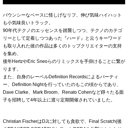
バウンシーなベースに怪しげなリフ、伸び気味ハイハット
も小気味良いトラック。
90年代テクノのエッセンスを踏襲しつつ、テクノのカテゴ
リーとして定着しつつあった『ハード』と云うキーワード
も取り入れた彼の作品は多くのトップクリエイターの支持
を集め、
後年HertzやEric Sneoらのリミックスを手掛けることに繋が
ります。
また、自身のレーベルDefinition Recordsによるパーティ
ー、Definition Nightを行っていたのもこの頃からであり、
Dave Clarke、Mark Broom、Renato Cohenなど錚々たる面
子を招聘して4年以上に渡り定期開催されていました。
Christian FischerはDJに対しても貪欲で、Final Scratch(後