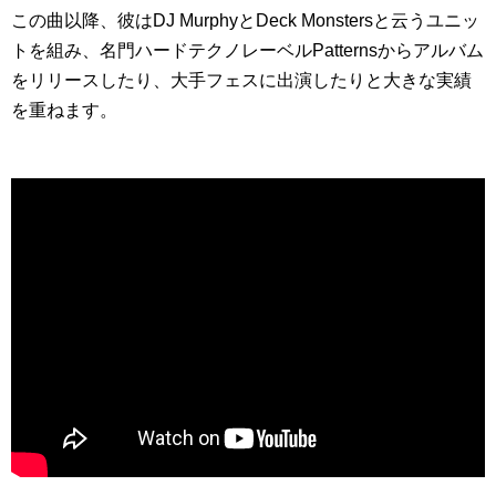
この曲以降、彼はDJ MurphyとDeck Monstersと云うユニッ
トを組み、名門ハードテクノレーベルPatternsからアルバム
をリリースしたり、大手フェスに出演したりと大きな実績
を重ねます。