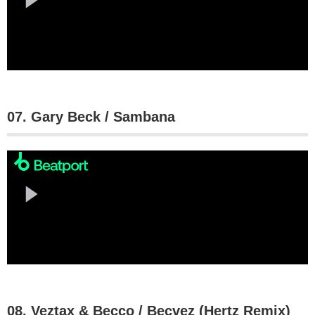
07. Gary Beck / Sambana
08. Veztax & Becco / Becvez (Hertz Remix)