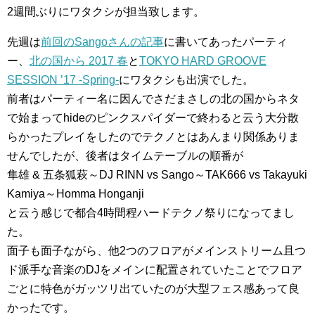
2週間ぶりにワタクシが担当致します。
先週は
前回のSangoさんの記事
に書いてあったパーティ
ー、
北の国から 2017 春
と
TOKYO HARD GROOVE
SESSION ’17 -Spring-
にワタクシも出演でした。
前者はパーティー名に因んでさだまさしの北の国からネタ
で始まってhideのピンクスパイダーで終わると云う大分散
らかったプレイをしたのでテクノとはあんまり関係ありま
せんでしたが、後者はタイムテーブルの順番が
隼雄 & 五条狐萩～DJ RINN vs Sango～TAK666 vs Takayuki
Kamiya～Homma Honganji
と云う感じで都合4時間程ハードテクノ祭りになってまし
た。
面子も面子ながら、他2つのフロアがメインストリーム且つ
ド派手な音楽のDJをメインに配置されていたことでフロア
ごとに特色がガッツリ出ていたのが大型フェス感あって良
かったです。