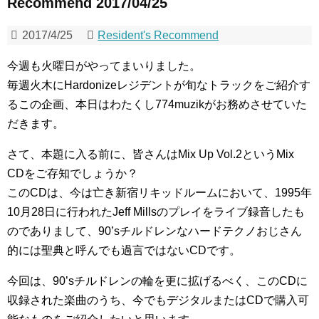
Recommend 2017/04/25
2017/4/25
Resident's Recommend
今週も火曜日がやってまいりました。
毎週火木にHardonizeレジデントが旬なトラックをご紹介す
るこの企画、本日はわたくし774muzikがお務めさせていた
だきます。
さて、本題に入る前に、皆さんはMix Up Vol.2というMix
CDをご存知でしょうか？
このCDは、今は亡き新宿リキッドルームにおいて、1995年
10月28日に行われたJeff Millsのプレイをライブ録音したも
のでありまして、90’sチルドレンなハードテクノおじさん
的には聖典と呼んでも過言ではないCDです。
今回は、90’sチルドレンの輪を更に拡げるべく、このCDに
収録された楽曲のうち、今でもデジタルまたはCDで購入可