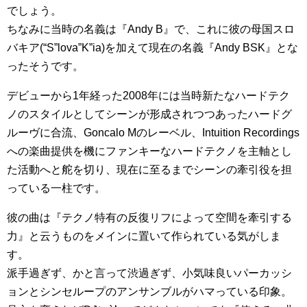
でしょう。
ちなみに当時の名義は『Andy B』で、これに彼の母国スロ
バキア(“S”lova”K”ia)を加えて現在の名義『Andy BSK』とな
ったそうです。
デビューから1年経った2008年には当時新たなハードテク
ノのスタイルとしてシーンが形成されつつあったハードグ
ルーヴに合流、Goncalo Mのレーベル、Intuition Recordings
への楽曲提供を機にファンキーなハードテクノを主軸とし
た活動へと舵を切り、現在に至るまでシーンの牽引役を担
っている一柱です。
彼の曲は『テクノ特有の反復リフによって空間を牽引する
力』と云うものをメインに置いて作られている気がしま
す。
派手過ぎず、かと言って渋過ぎず、小気味良いパーカッシ
ョンとシンセループのアンサンブルがハマっている印象。