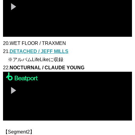
20.WET FLOOR / TRAXMEN
21.
DETACHED / JEFF MILLS
※アルバムLifeLikeに収録
22.
NOCTURNAL / CLAUDE YOUNG
【Segment2】