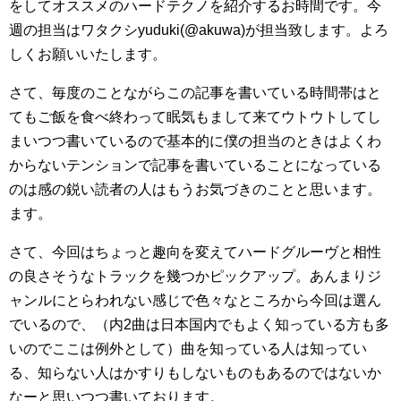
をしてオススメのハードテクノを紹介するお時間です。今
週の担当はワタクシyuduki(@akuwa)が担当致します。よろ
しくお願いいたします。
さて、毎度のことながらこの記事を書いている時間帯はと
てもご飯を食べ終わって眠気もまして来てウトウトしてし
まいつつ書いているので基本的に僕の担当のときはよくわ
からないテンションで記事を書いていることになっている
のは感の鋭い読者の人はもうお気づきのことと思います。
ます。
さて、今回はちょっと趣向を変えてハードグルーヴと相性
の良さそうなトラックを幾つかピックアップ。あんまりジ
ャンルにとらわれない感じで色々なところから今回は選ん
でいるので、（内2曲は日本国内でもよく知っている方も多
いのでここは例外として）曲を知っている人は知ってい
る、知らない人はかすりもしないものもあるのではないか
なーと思いつつ書いております。