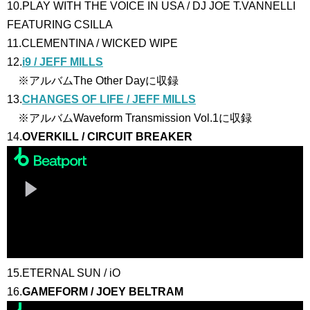
10.PLAY WITH THE VOICE IN USA / DJ JOE T.VANNELLI
FEATURING CSILLA
11.CLEMENTINA / WICKED WIPE
12.
i9 / JEFF MILLS
※アルバムThe Other Dayに収録
13.
CHANGES OF LIFE / JEFF MILLS
※アルバムWaveform Transmission Vol.1に収録
14.
OVERKILL / CIRCUIT BREAKER
15.ETERNAL SUN / iO
16.
GAMEFORM / JOEY BELTRAM