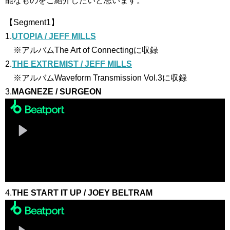
能なものをご紹介したいと思います。
【Segment1】
1.
UTOPIA / JEFF MILLS
※アルバムThe Art of Connectingに収録
2.
THE EXTREMIST / JEFF MILLS
※アルバムWaveform Transmission Vol.3に収録
3.
MAGNEZE / SURGEON
4.
THE START IT UP / JOEY BELTRAM