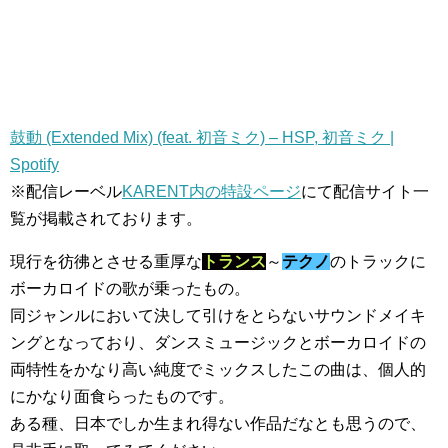
鼓動 (Extended Mix) (feat. 初音ミク) – HSP, 初音ミク |
Spotify
※配信レーベル
KARENT内の特設ページ
にて配信サイト一
覧が掲載されております。
現行を彷彿とさせる重厚な
トランス
～
テクノ
のトラックに
ボーカロイドの歌が乗ったもの。
同ジャンルにおいて決して引けをとらないサウンドメイキ
ングとなっており、ダンスミュージックとボーカロイドの
両特性をかなり高い純度でミックスしたこの曲は、個人的
にかなり面食らったものです。
ある種、日本でしか生まれ得ない作品だなとも思うので、