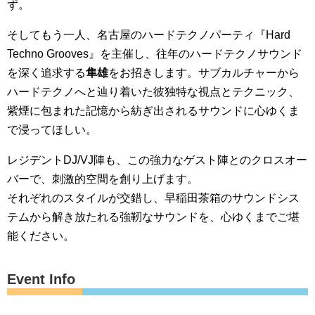
ず。
そしてもう一人、名古屋のハードテクノパーティ『Hard
Techno Grooves』を主催し、往年のハードテクノサウンド
を深く追求する
隼雄
をお招きします。サブカルチャーから
ハードテクノへと辿り着いた彼独特な視点とテクニック、
紫煙に包まれた記憶から紡ぎ出されるサウンドに心ゆくま
で浸ってほしい。
レジデントDJ/VJ陣も、この強力なゲスト陣とのクロスオー
バーで、刺激的空間を創り上げます。
それぞれのスタイルが交錯し、早稲田茶箱のサウンドシス
テムから解き放たれる強靭なサウンドを、心ゆくまでご堪
能ください。
Event Info