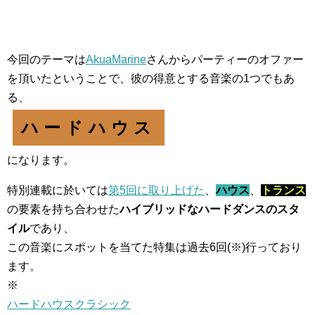
今回のテーマは
AkuaMarine
さんからパーティーのオファー
を頂いたということで、彼の得意とする音楽の1つでもあ
る、
ハードハウス
になります。
特別連載に於いては
第5回に取り上げた
、
ハウス
、
トランス
の要素を持ち合わせた
ハイブリッドなハードダンスのスタ
イル
であり、
この音楽にスポットを当てた特集は過去6回(※)行っており
ます。
※
ハードハウスクラシック