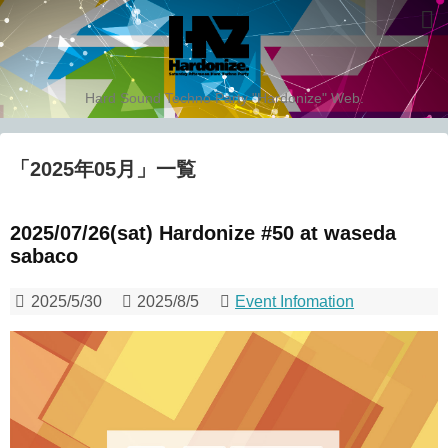
Hard Sound Techno Party "Hardonize" Web.
「
2025年05月
」
一覧
2025/07/26(sat) Hardonize #50 at waseda
sabaco
2025/5/30
2025/8/5
Event Infomation