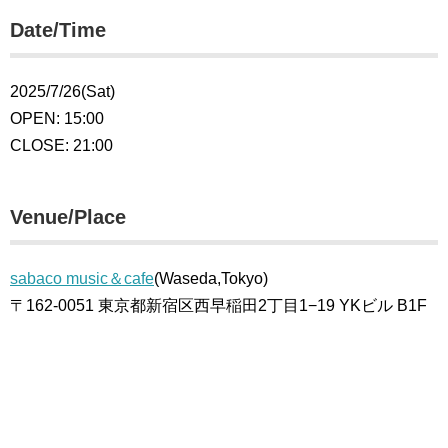
Date/Time
2025/7/26(Sat)
OPEN: 15:00
CLOSE: 21:00
Venue/Place
sabaco music＆cafe
(Waseda,Tokyo)
〒162-0051 東京都新宿区西早稲田2丁目1−19 YKビル B1F