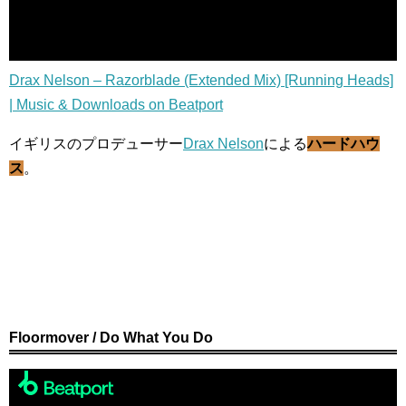
Drax Nelson – Razorblade (Extended Mix) [Running Heads]
| Music & Downloads on Beatport
イギリスのプロデューサー
Drax Nelson
による
ハードハウ
ス
。
Floormover / Do What You Do