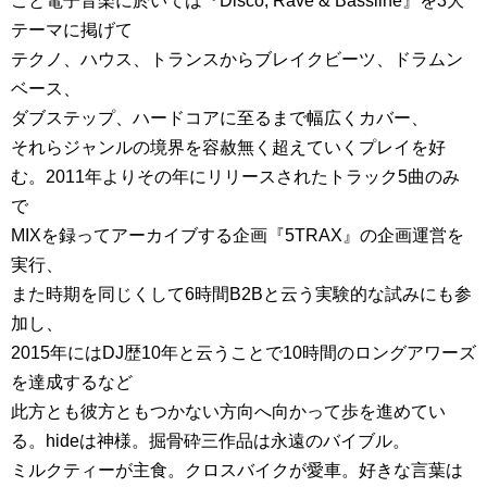
こと電子音楽に於いては『Disco, Rave & Bassline』を3大
テーマに掲げて
テクノ、ハウス、トランスからブレイクビーツ、ドラムン
ベース、
ダブステップ、ハードコアに至るまで幅広くカバー、
それらジャンルの境界を容赦無く超えていくプレイを好
む。2011年よりその年にリリースされたトラック5曲のみ
で
MIXを録ってアーカイブする企画『5TRAX』の企画運営を
実行、
また時期を同じくして6時間B2Bと云う実験的な試みにも参
加し、
2015年にはDJ歴10年と云うことで10時間のロングアワーズ
を達成するなど
此方とも彼方ともつかない方向へ向かって歩を進めてい
る。hideは神様。掘骨砕三作品は永遠のバイブル。
ミルクティーが主食。クロスバイクが愛車。好きな言葉は