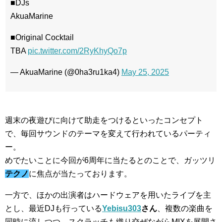
■DJs
AkuaMarine
■Original Cocktail
TBA
pic.twitter.com/2RyKhyQo7p
— AkuaMarine (@0ha3ru1ka4)
May 25, 2025
週末の夜遊びに向けて助走をつけるといったコンセプト
で、毎回サウンドのテーマを変えて行われているパーティ
ー。
めでたいことに今回が6周年に当たるとのことで、ガッツリ
テクノ
に焦点が当たっております。
一方で、ほかの出演者はハードウェアを用いたライブを主
とし、最近DJも行っている
Yebisu303
さん
、複数の楽曲を
同時に流しつつ、スクラッチも織り交ぜながらMIXを展開さ