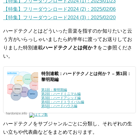
【特集】フリーダウンロード2024 (1)：2025/01/23
【特集】フリーダウンロード2024 (2)：2025/02/06
【特集】フリーダウンロード2024 (3)：2025/02/20
ハードテクノとはどういった音楽を指すのか知りたいと云
う方がいらっしゃいましたら約半年に渡ってお送りしてお
りました特別連載
ハードテクノとは何か？
をご参照くださ
い。
特別連載：ハードテクノとは何か？ – 第1回：
黎明期編
第1回：黎明期編
第2回：ハードミニマル編
第3回：ハードアシッド編
第4回：ハードトライバル編
第5回：ハードハウス編
第6回：シュランツ編
hardonize.info
第7回：ハードグルーヴ編
第8回：インダストリアル編
第9回：テックダンス編
ハードテクノをサブジャンルごとに分類し、それぞれの生
番外
第1回：メロディアス・ハードテクノ編
い立ちや代表曲などをまとめております。
第2回：ハードダンス編
第3回：ディスコ編