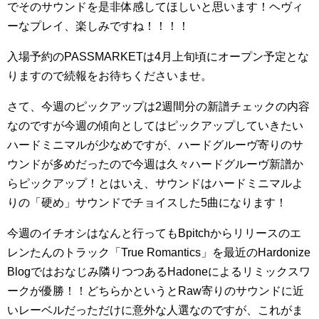
でそのサウンドを是非体感してほしいと思います！ヘヴィ
ーなプレイ、楽しみですね！！！！
入場予約のPASSMARKETは4月上旬頃にオープン予定とな
りますので続報をお待ちくださいませ。
さて、今週のピックアップは2週間分の新譜チェックの内容
なのですが今週の傾向としてはピックアップしていきたい
ハードミニマルが少なめですが、ハードグルーヴ寄りのサ
ウンドが多めだったので今週は久々ハードグルーヴ新譜か
らピックアップ！とはいえ、サウンドはハードミニマルよ
りの「硬め」サウンドでチョイスした5曲になります！
今週のイチオシはなんと行ってもBpitchからリリースのエ
レンたんのトラック「True Romantics」を最近のHardonize
Blogではおなじみ隣りつつあるHadoneによるリミックスワ
ークが優勝！！どちらかというとRaw寄りのサウンドに近
いレーベルだっただけに意外な人選なのですが、これがま