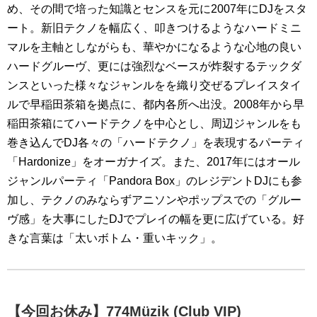
め、その間で培った知識とセンスを元に2007年にDJをスタ
ート。新旧テクノを幅広く、叩きつけるようなハードミニ
マルを主軸としながらも、華やかになるような心地の良い
ハードグルーヴ、更には強烈なベースが炸裂するテックダ
ンスといった様々なジャンルをを織り交ぜるプレイスタイ
ルで早稲田茶箱を拠点に、都内各所へ出没。2008年から早
稲田茶箱にてハードテクノを中心とし、周辺ジャンルをも
巻き込んでDJ各々の「ハードテクノ」を表現するパーティ
「Hardonize」をオーガナイズ。また、2017年にはオール
ジャンルパーティ「Pandora Box」のレジデントDJにも参
加し、テクノのみならずアニソンやポップスでの「グルー
ヴ感」を大事にしたDJでプレイの幅を更に広げている。好
きな言葉は「太いボトム・重いキック」。
【今回お休み】774Müzik (Club VIP)