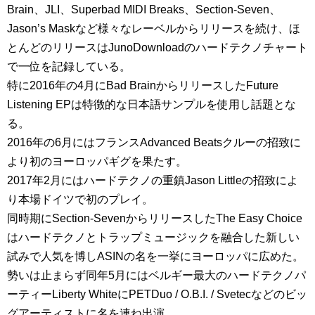
Brain、JLI、Superbad MIDI Breaks、Section-Seven、
Jason’s Maskなど様々なレーベルからリリースを続け、ほ
とんどのリリースはJunoDownloadのハードテクノチャート
で一位を記録している。
特に2016年の4月にBad BrainからリリースしたFuture
Listening EPは特徴的な日本語サンプルを使用し話題とな
る。
2016年の6月にはフランスAdvanced Beatsクルーの招致に
より初のヨーロッパギグを果たす。
2017年2月にはハードテクノの重鎮Jason Littleの招致によ
り本場ドイツで初のプレイ。
同時期にSection-SevenからリリースしたThe Easy Choice
はハードテクノとトラップミュージックを融合した新しい
試みで人気を博しASINの名を一挙にヨーロッパに広めた。
勢いは止まらず同年5月にはベルギー最大のハードテクノパ
ーティーLiberty WhiteにPETDuo / O.B.I. / Svetecなどのビッ
グアーティストに名を連ね出演。