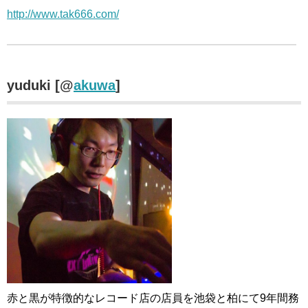
http://www.tak666.com/
yuduki [@
akuwa
]
赤と黒が特徴的なレコード店の店員を池袋と柏にて9年間務