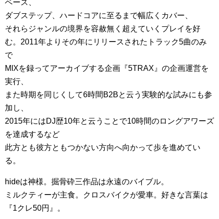
ベース、
ダブステップ、ハードコアに至るまで幅広くカバー、
それらジャンルの境界を容赦無く超えていくプレイを好
む。2011年よりその年にリリースされたトラック5曲のみ
で
MIXを録ってアーカイブする企画『5TRAX』の企画運営を
実行、
また時期を同じくして6時間B2Bと云う実験的な試みにも参
加し、
2015年にはDJ歴10年と云うことで10時間のロングアワーズ
を達成するなど
此方とも彼方ともつかない方向へ向かって歩を進めてい
る。
hideは神様。掘骨砕三作品は永遠のバイブル。
ミルクティーが主食。クロスバイクが愛車。好きな言葉は
『1クレ50円』。