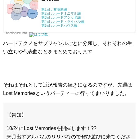
第1回：黎明期編
第2回：ハードミニマル編
第3回：ハードアシッド編
第4回：ハードトライバル編
第5回：ハードハウス編
第6回：シュランツ編
hardonize.info
第7回：ハードグルーヴ編
第8回：インダストリアル編
第9回：テックダンス編
ハードテクノをサブジャンルごとに分類し、それぞれの生
番外
第1回：メロディアス・ハードテクノ編
い立ちや代表曲などをまとめております。
第2回：ハードダンス編
第3回：ディスコ編
それはそれとして近況報告の続きになるのですが、先週は
Lost Memoriesというパーティーに行ってまいりました。
【告知】
10/24にLost Memoriesを開催します！??
来月出すアルバムのリリパなのでぜひ遊びに来てくださ