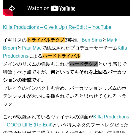
Killa Productions – Give It Up ( Re-Edit ) – YouTube
イギリスの
トライバルテクノ
3英雄、
Ben Sims
と
Mark
Broom
と
Paul Mac
で結成されたプロデューサーチーム
Killa
Productions
による
ハードトライバル
。
メインのリズムの強度もこれぞ
ハードテクノ
という感じで
特筆すべき点ですが、
何といってもそれを上回るパーカッ
ションの衝撃です。
ブレイクのインパクトも含め、パーカッションリズムのポ
テンシャルが大いに発揮されていると思わせてくれるトラ
ック。
これが収録されているヴァイナルの別面が
Killa Productions
– GOOD LIFE (Re-Edit)
という特大ネタのブートレグだった
のでそれ目当てに購入したような気がしますが、使用頻度