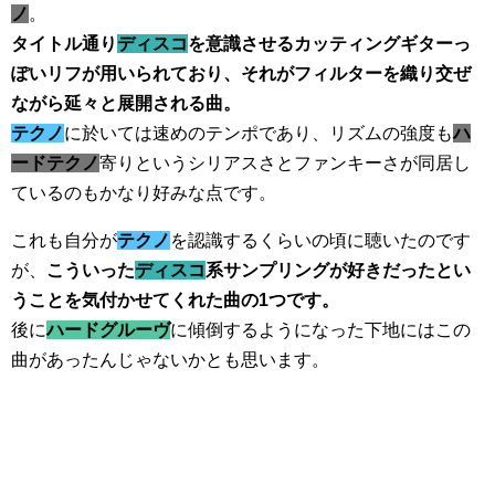
ノ
。
タイトル通り
ディスコ
を意識させるカッティングギターっ
ぽいリフが用いられており、それがフィルターを織り交ぜ
ながら延々と展開される曲。
テクノ
に於いては速めのテンポであり、リズムの強度も
ハ
ードテクノ
寄りというシリアスさとファンキーさが同居し
ているのもかなり好みな点です。
これも自分が
テクノ
を認識するくらいの頃に聴いたのです
が、
こういった
ディスコ
系サンプリングが好きだったとい
うことを気付かせてくれた曲の1つです。
後に
ハードグルーヴ
に傾倒するようになった下地にはこの
曲があったんじゃないかとも思います。