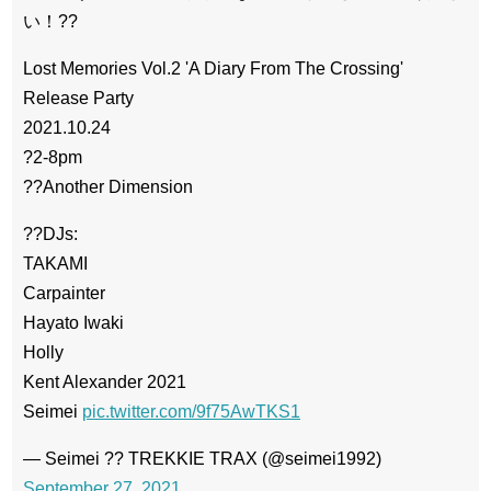
い！??
Lost Memories Vol.2 'A Diary From The Crossing'
Release Party
2021.10.24
?2-8pm
??Another Dimension
??DJs:
TAKAMI
Carpainter
Hayato Iwaki
Holly
Kent Alexander 2021
Seimei
pic.twitter.com/9f75AwTKS1
— Seimei ?? TREKKIE TRAX (@seimei1992)
September 27, 2021