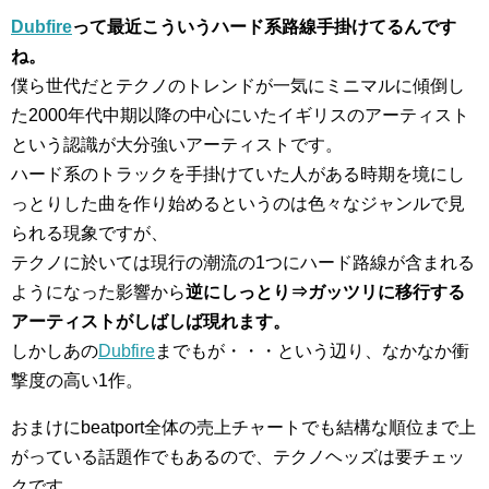
Dubfire
って最近こういうハード系路線手掛けてるんです
ね。
僕ら世代だとテクノのトレンドが一気にミニマルに傾倒し
た2000年代中期以降の中心にいたイギリスのアーティスト
という認識が大分強いアーティストです。
ハード系のトラックを手掛けていた人がある時期を境にし
っとりした曲を作り始めるというのは色々なジャンルで見
られる現象ですが、
テクノに於いては現行の潮流の1つにハード路線が含まれる
ようになった影響から
逆にしっとり⇒ガッツリに移行する
アーティストがしばしば現れます。
しかしあの
Dubfire
までもが・・・という辺り、なかなか衝
撃度の高い1作。
おまけにbeatport全体の売上チャートでも結構な順位まで上
がっている話題作でもあるので、テクノヘッズは要チェッ
クです。