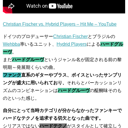
Christian Fischer vs. Hybrid Players – Hit Me – YouTube
ドイツのプロデューサー
Christian Fischer
とブラジルの
Wehbba
率いるユニット、
Hydrid Players
による
ハードグル
ーヴ
。
まだ
ハードグルーヴ
というジャンル名が固定される前の黎
明期～発展期くらいの曲。
ファンク
直系のギターやブラス、ボイスといったサンプリ
ングが盛大に用いられており、
それらとパーカッションリ
ズムのコンビネーションは
ハードグルーヴ
の醍醐味そのも
のといった感じ。
自分にとって当時カテゴリが分からなかったファンキーで
ハードなテクノを追求する切欠となった曲です。
シリアスではない
ハードテクノ
がスタイルとして確立しう