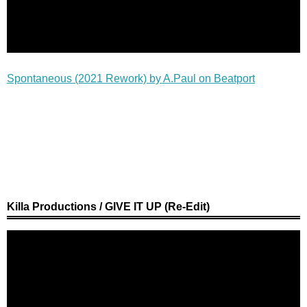
Spontaneous (2021 Rework) by A.Paul on Beatport
Killa Productions / GIVE IT UP (Re-Edit)