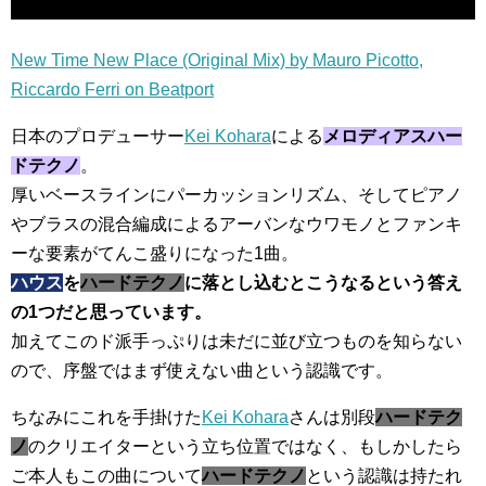
New Time New Place (Original Mix) by Mauro Picotto,
Riccardo Ferri on Beatport
日本のプロデューサー
Kei Kohara
による
メロディアスハー
ドテクノ
。
厚いベースラインにパーカッションリズム、そしてピアノ
やブラスの混合編成によるアーバンなウワモノとファンキ
ーな要素がてんこ盛りになった1曲。
ハウス
を
ハードテクノ
に落とし込むとこうなるという答え
の1つだと思っています。
加えてこのド派手っぷりは未だに並び立つものを知らない
ので、序盤ではまず使えない曲という認識です。
ちなみにこれを手掛けた
Kei Kohara
さんは別段
ハードテク
ノ
のクリエイターという立ち位置ではなく、もしかしたら
ご本人もこの曲について
ハードテクノ
という認識は持たれ