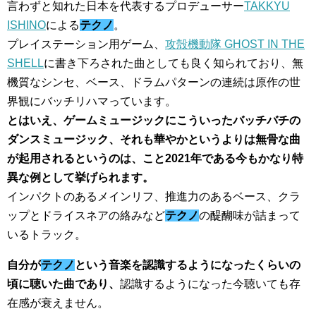
言わずと知れた日本を代表するプロデューサー
TAKKYU
ISHINO
による
テクノ
。
プレイステーション用ゲーム、
攻殻機動隊 GHOST IN THE
SHELL
に書き下ろされた曲としても良く知られており、無
機質なシンセ、ベース、ドラムパターンの連続は原作の世
界観にバッチリハマっています。
とはいえ、ゲームミュージックにこういったバッチバチの
ダンスミュージック、それも華やかというよりは無骨な曲
が起用されるというのは、こと2021年である今もかなり特
異な例として挙げられます。
インパクトのあるメインリフ、推進力のあるベース、クラ
ップとドライスネアの絡みなど
テクノ
の醍醐味が詰まって
いるトラック。
自分が
テクノ
という音楽を認識するようになったくらいの
頃に聴いた曲であり、
認識するようになった今聴いても存
在感が衰えません。