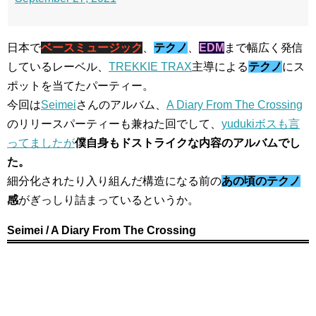
日本で
ベースミュージック
、
テクノ
、
EDM
まで幅広く発信
しているレーベル、
TREKKIE TRAX
主導による
テクノ
にス
ポットを当てたパーティー。
今回は
Seimei
さんのアルバム、
A Diary From The Crossing
のリリースパーティーも兼ねた回でして、
yudukiボスも言
ってましたが
僕自身もドストライクな内容のアルバムでし
た。
細分化されたり入り組んだ構造になる前の
あの頃のテクノ
感
がぎっしり詰まっているというか。
Seimei / A Diary From The Crossing