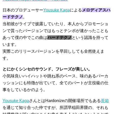
日本のプロデューサー
Yousuke Kaga
による
メロディアスハ
ードテクノ
。
当初彼がライブで披露していたり、本人からプロモーショ
ンで貰ったバージョンではもっとテンポが速かったことも
あって僕の中でこの曲は
ハードテクノ
という認識を持って
います。
実際このリリースバージョンを早回ししても全然使えま
す。
とにかくシンセのサウンド、フレーズが美しい。
小気味良いハイハットや跳ね系のベース、味のあるパーカ
ッションにも特徴が出ていて、全てのパートが主役級の仕
事をしているかのよう。
Yousuke Kaga
さんとはHardonizeの開催場所でもある
茶箱
を通じて知り合った仲ですが、所謂早稲田界隈の、それも