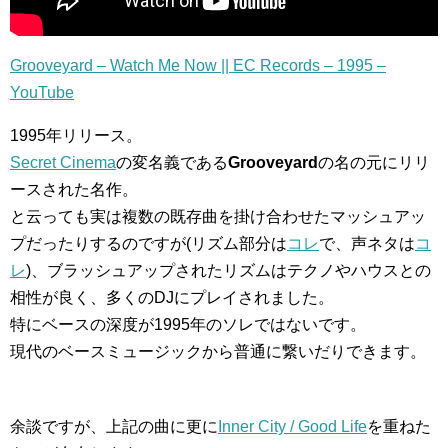
Grooveyard – Watch Me Now || EC Records – 1995 –
YouTube
1995年リリース。
Secret Cinema
の変名義である
Grooveyard
の名の元にリリ
ースされた名作。
と云っても実は複数の既存曲を掛け合わせたマッシュアッ
プだったりするのですが(リズム部分は
コレ
で、声ネタは
コ
レ
)、ブラッシュアップされたリズムはテクノやハウスとの
相性が良く、多くのDJにプレイされました。
特にベースの深度が1995年のソレではないです。
現代のベースミュージックから普通に繋いだりできます。
余談ですが、上記の曲に更に
Inner City / Good Life
を重ねた