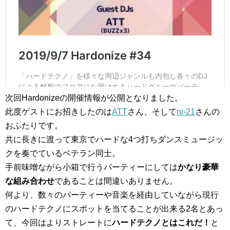
次回Hardonizeの開催情報が公開となりました。
此度ゲストにお招きしたのは
ATT
さん、そして
ni-21
さんの
おふたりです。
共に長きに渡って東京でハードな4つ打ちダンスミュージッ
クを奏でているベテラン同士。
手前味噌ながら小箱で行うパーティーにしては
かなり豪華
な組み合わせ
であることは間違いありません。
何より、数々のパーティーや音楽を経由していながら現行
のハードテクノにスポットを当てることが出来る2名とあっ
て、今回はよりストレートに
ハードテクノとはこれだ！
と