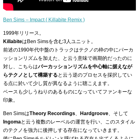
Ben Sims – Impact ( Killabite Remix )
1999年リリース。
Killabite
はBen Simsを含む3人ユニット。
前述の1990年代中盤のトラックはテクノの枠の中にパーカ
ッションリズムを加えた、と云う意味で画期的だったのに
対し、こちらは
パーカッションリズムを中心軸に据えなが
らテクノとして構築する
と云う逆のプロセスを採択してい
る点に於いて少し質が異なるように聴こえます。
ベースも少しうねりのあるものになっていてファンキーな
印象。
Ben Simsは
Theory Recordings
、
Hardgroove
、そして
Ingoma
と云う複数のレーベルの運営を行い、このスタイル
のテクノを強力に後押しする存在になっていきます。
後にBen Simsチルドレンと呼ばれる存在も出てくるように