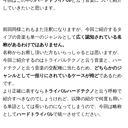
今回はこの中の
ハードトライバル
と云う音楽について紹介
していきたいと思います。
前回同様これもまた注釈になりますが、今回ご紹介するタ
イプの音楽も単一のジャンルとして
広く認知されている名
称があるわけではありません。
名称からお察し頂いた方もいらっしゃるとは思いますが、
今回ご紹介するのはトライバルテクノと云う音楽と、ハー
ドテクノと云う音楽の交配種に当たるため、
どちらかのジ
ャンルとして一括りにされているケースが殆ど
であるため
です。
より正確に表すなら
トライバルハードテクノ
と云う呼称で
紹介すべきなのでしょうけれど、以降の紹介で何度も用い
る単語としては長いものになってしまうので、今回は略称
として
ハードトライバル
で統一させてください。