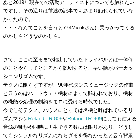
あと2019年現在での活動アーティストについても触れたい
ですし、その辺りは前述の記事でもあまり触れられていな
かったので。
・・・なんてことを言うと774Muzikさんは乗っかってくる
のかしらどうなのかしら。
さて、ここに至るまで頻出していたトライバルとは一体何
のことやらってところから説明すると、早い話が
パーカッ
ションリズム
です。
テクノに限らずですが、90年代ダンスミュージックの作曲
と云うのはハードウェア機材によって賄われており、機材
の機能や処理の制約をモロに受ける時代でした。
今でこそテクノ、ハウスにとっては名機と呼ばれているリ
ズムマシン
Roland TR-808
や
Roland TR-909
にしても使える
音源の種類や同時に再生できる数には限りがあり、どうし
てもシンプルなリズムにならざるを得なかったと云う背景