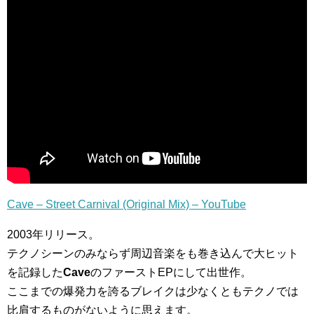
Cave – Street Carnival (Original Mix) – YouTube
2003年リリース。
テクノシーンのみならず周辺音楽をも巻き込んで大ヒット
を記録した
Cave
のファーストEPにして出世作。
ここまでの爆発力を誇るブレイクは少なくともテクノでは
比肩するものがないように思えます。