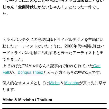
『いやプロにこんなことやられたらアマは出来ることない
じゃん！全面降伏しかないじゃん！』
となった一件でし
た。
トライバルテクノの発現以降トライバルテクノを主軸に活
動したアーティストがいたように、2000年代中盤以降はハ
ードトライバルを軸に活動すると云ったアーティストも出
てきました。
上で挙げた774Muzikさんの記事内で触れられていた
Carl
Falk
や、
Boriqua Tribez
と云った方々もその中の1人です。
個人的なオススメとしては
Miche
&
Mirzinho
が真っ先に挙が
ります。
Miche & Mirzinho / Thulium