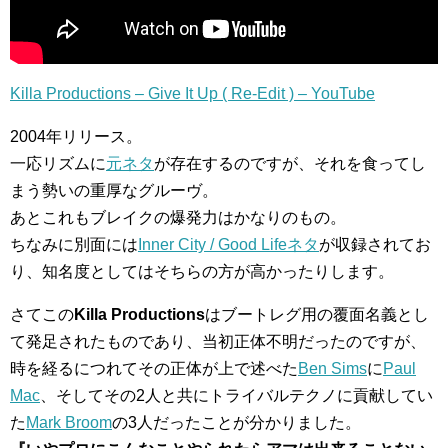
Killa Productions – Give It Up ( Re-Edit ) – YouTube
2004年リリース。
一応リズムに
元ネタ
が存在するのですが、それを食ってし
まう勢いの重厚なグルーヴ。
あとこれもブレイクの爆発力はかなりのもの。
ちなみに別面には
Inner City / Good Lifeネタ
が収録されてお
り、知名度としてはそちらの方が高かったりします。
さてこの
Killa Productions
はブートレグ用の覆面名義とし
て発足されたものであり、当初正体不明だったのですが、
時を経るにつれてその正体が上で述べた
Ben Sims
に
Paul
Mac
、そしてその2人と共にトライバルテクノに貢献してい
た
Mark Broom
の3人だったことが分かりました。