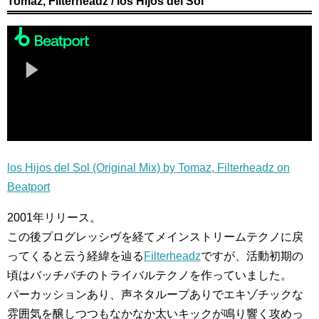
Tomaz, Filterheadz / los Hijos del Sol
los Hijos del Sol (Original Mix) by Tomaz, Filterheadz on
Beatport
2001年リリース。
この後プログレッシヴを経てメインストリームテクノに戻
ってくると云う経緯を辿る
Filterheadz
ですが、活動初期の
頃はバッチバチのトライバルテクノを作っていました。
パーカッションあり、声ネタループありでエキゾチックな
雰囲気を醸しつつもなかなか太いキックが鳴り響く攻めっ