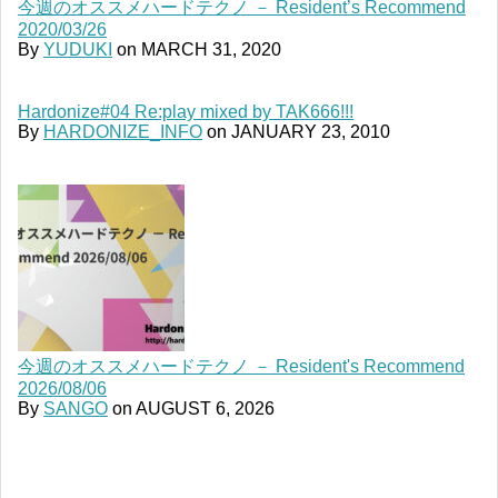
今週のオススメハードテクノ － Resident’s Recommend
2020/03/26
By
YUDUKI
on
MARCH 31, 2020
Hardonize#04 Re:play mixed by TAK666!!!
By
HARDONIZE_INFO
on
JANUARY 23, 2010
今週のオススメハードテクノ － Resident's Recommend
2026/08/06
By
SANGO
on
AUGUST 6, 2026