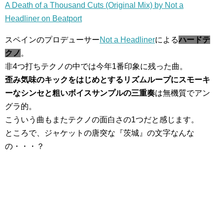
A Death of a Thousand Cuts (Original Mix) by Not a
Headliner on Beatport
スペインのプロデューサー
Not a Headliner
による
ハードテ
クノ
。
非4つ打ちテクノの中では今年1番印象に残った曲。
歪み気味のキックをはじめとするリズムループにスモーキ
ーなシンセと粗いボイスサンプルの三重奏
は無機質でアン
グラ的。
こういう曲もまたテクノの面白さの1つだと感じます。
ところで、ジャケットの唐突な『茨城』の文字なんな
の・・・？