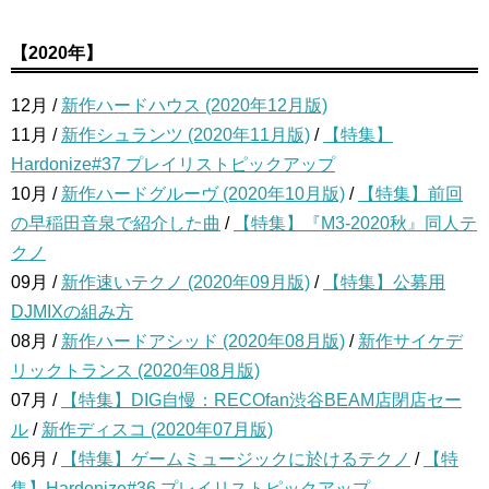
【2020年】
12月 /
新作ハードハウス (2020年12月版)
11月 /
新作シュランツ (2020年11月版)
/
【特集】
Hardonize#37 プレイリストピックアップ
10月 /
新作ハードグルーヴ (2020年10月版)
/
【特集】前回
の早稲田音泉で紹介した曲
/
【特集】『M3-2020秋』同人テ
クノ
09月 /
新作速いテクノ (2020年09月版)
/
【特集】公募用
DJMIXの組み方
08月 /
新作ハードアシッド (2020年08月版)
/
新作サイケデ
リックトランス (2020年08月版)
07月 /
【特集】DIG自慢：RECOfan渋谷BEAM店閉店セー
ル
/
新作ディスコ (2020年07月版)
06月 /
【特集】ゲームミュージックに於けるテクノ
/
【特
集】Hardonize#36 プレイリストピックアップ