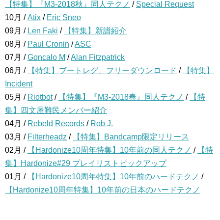
【特集】『M3-2018秋』同人テクノ
/
Special Request
10月 /
Atix
/
Eric Sneo
09月 /
Len Faki
/
【特集】新譜紹介
08月 /
Paul Cronin
/
ASC
07月 /
Goncalo M
/
Alan Fitzpatrick
06月 /
【特集】ブートレグ、フリーダウンロード
/
【特集】
Incident
05月 /
Riotbot
/
【特集】『M3-2018春』同人テクノ
/
【特
集】四文屋難民メンバー紹介
04月 /
Rebeld Records
/
Rob J.
03月 /
Filterheadz
/
【特集】Bandcamp限定リリース
02月 /
【Hardonize10周年特集】10年前の同人テクノ
/
【特
集】Hardonize#29 プレイリストピックアップ
01月 /
【Hardonize10周年特集】10年前のハードテクノ
/
【Hardonize10周年特集】10年前の日本のハードテクノ