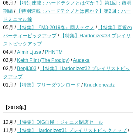
06月 /
【特別連載：ハードテクノとは何か？】第1回：黎明
期編
/
【特別連載：ハードテクノとは何か？】第2回：ハー
ドミニマル編
05月 /
【特集】『M3-2019春』同人テクノ
/
【特集】直近の
パーティーピックアップ
/
【特集】Hardonize#33 プレイリ
ストピックアップ
04月 /
Almir Ljusa
/
PHNTM
03月 /
Keith Flint (The Prodigy)
/
Audeka
02月 /
Benji303
/
【特集】Hardonize#32 プレイリストピッ
クアップ
01月 /
【特集】フリーダウンロード
/
Knuckleheadz
【2018年】
12月 /
【特集】DIG自慢：ジャニス閉店セール
11月 /
【特集】Hardonize#31 プレイリストピックアップ
/