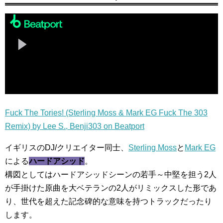
Fuck The Tories! (Sterling Moss & Mark EG Fuck The 303
Remix) by Lee S., Benji303 on Beatport
イギリスのDJ/クリエイター同士、
Sterling Moss
と
Mark EG
による
ハードアシッド
。
構図としてはハードアシッドシーンの若手～中堅を担う2人
が手掛けた原曲を大ベテランの2人がリミックスした形であ
り、世代を超えた記念碑的な意味を持つトラックだったり
します。