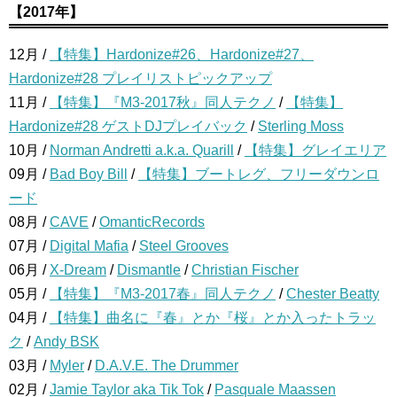
【2017年】
12月 /
【特集】Hardonize#26、Hardonize#27、
Hardonize#28 プレイリストピックアップ
11月 /
【特集】『M3-2017秋』同人テクノ
/
【特集】
Hardonize#28 ゲストDJプレイバック
/
Sterling Moss
10月 /
Norman Andretti a.k.a. Quarill
/
【特集】グレイエリア
09月 /
Bad Boy Bill
/
【特集】ブートレグ、フリーダウンロ
ード
08月 /
CAVE
/
OmanticRecords
07月 /
Digital Mafia
/
Steel Grooves
06月 /
X-Dream
/
Dismantle
/
Christian Fischer
05月 /
【特集】『M3-2017春』同人テクノ
/
Chester Beatty
04月 /
【特集】曲名に『春』とか『桜』とか入ったトラッ
ク
/
Andy BSK
03月 /
Myler
/
D.A.V.E. The Drummer
02月 /
Jamie Taylor aka Tik Tok
/
Pasquale Maassen