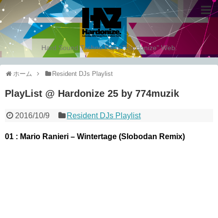
Hard Sound Techno Party "Hardonize" Web.
ホーム
Resident DJs Playlist
PlayList @ Hardonize 25 by 774muzik
2016/10/9
Resident DJs Playlist
01 : Mario Ranieri – Wintertage (Slobodan Remix)