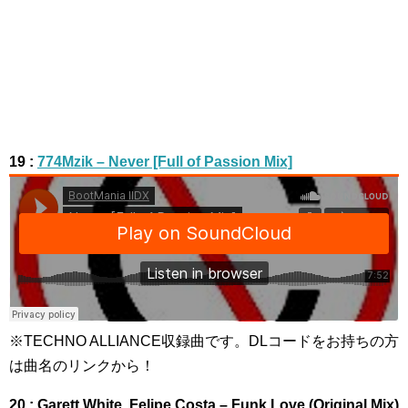
19 :
774Mzik – Never [Full of Passion Mix]
※TECHNO ALLIANCE収録曲です。DLコードをお持ちの方
は曲名のリンクから！
20 : Garett White, Felipe Costa – Funk Love (Original Mix)