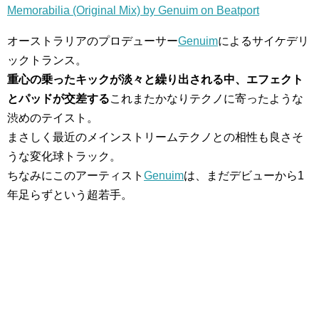
Memorabilia (Original Mix) by Genuim on Beatport
オーストラリアのプロデューサー
Genuim
によるサイケデリ
ックトランス。
重心の乗ったキックが淡々と繰り出される中、エフェクト
とパッドが交差する
これまたかなりテクノに寄ったような
渋めのテイスト。
まさしく最近のメインストリームテクノとの相性も良さそ
うな変化球トラック。
ちなみにこのアーティスト
Genuim
は、まだデビューから1
年足らずという超若手。