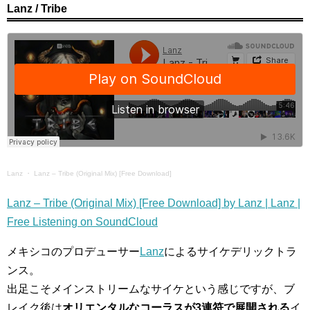
Lanz / Tribe
Lanz
・
Lanz – Tribe (Original Mix) [Free Download]
Lanz – Tribe (Original Mix) [Free Download] by Lanz | Lanz |
Free Listening on SoundCloud
メキシコのプロデューサー
Lanz
によるサイケデリックトラ
ンス。
出足こそメインストリームなサイケという感じですが、ブ
レイク後は
オリエンタルなコーラスが3連符で展開される
イ