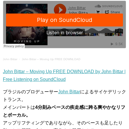
John Bittar
・
John Bittar – Moving Up FREE DOWNLOAD
John Bittar – Moving Up FREE DOWNLOAD by John Bittar |
Free Listening on SoundCloud
ブラジルのプロデューサー
John Bittar
によるサイケデリック
トランス。
メインパートは
4分刻みベースの疾走感に跨る爽やかなリフ
とボーカル。
アップリフティングでありながら、そのベースも足したり