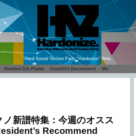
Hard Sound Techno Party "Hardonize" Web.
Resident DJs Playlist
GuestDJ’s Recommend
Mix
クノ新譜特集：今週のオスス
dent’s Recommend