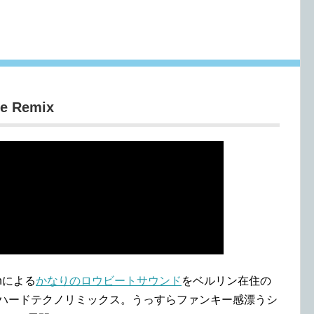
se Remix
nによる
かなりのロウビートサウンド
をベルリン在住の
ッツリハードテクノリミックス。うっすらファンキー感漂うシ