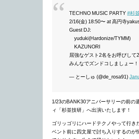
TECHNO MUSIC PARTY
#杉
2/16(金) 18:50〜 at 高円寺yaku
Guest DJ:
yuduki(Hardonize/TYMM)
KAZUNORI
屈強なゲスト2名をお呼びして2
みんなでズンドコしましょー！
— とーしゅ (@de_rosa91)
Janu
1/23のBANK30アニバーサリーの前の
ィ「杉並技研」へ出演いたします！
ゴリッゴリにハードテクノやって行き
ベント前に四文屋で討ち入りするのが