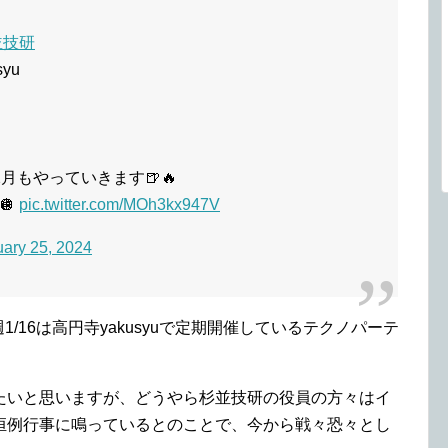
並技研
syu
月もやっていきます🍺🔥
🪩
pic.twitter.com/MOh3kx947V
ary 25, 2024
週1/16は高円寺yakusyuで定期開催しているテクノパーテ
たいと思いますが、どうやら杉並技研の役員の方々はイ
恒例行事に鳴っているとのことで、今から戦々恐々とし