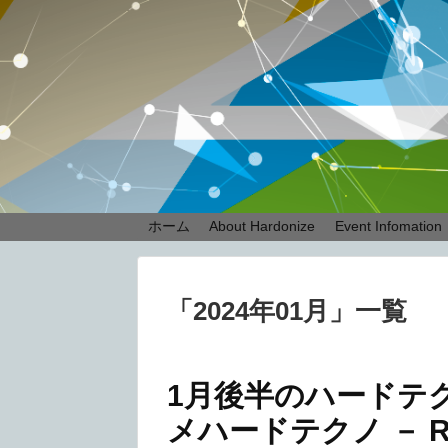
ホーム
About Hardonize
Event Infomation
「
2024年01月
」
一覧
1月後半のハードテ
メハードテクノ － Resi