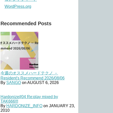
WordPress.org
Recommended Posts
今週のオススメハードテクノ －
Resident's Recommend 2026/08/06
By
SANGO
on
AUGUST 6, 2026
Hardonize#04 Re:play mixed by
TAK666!!!
By
HARDONIZE_INFO
on
JANUARY 23,
2010