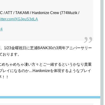
/ ATT / TAKAMI / Hardonize Crew (774Muzik /
witter.com/XGJeuS3dLA
24
が、1/23金曜祝日に芝浦BANK30の3周年アニバーサリー
れしております。
にめちゃめちゃ凄い方々とご一緒するというかなり貴重
いうプレイになるのか…Hardonizeを体現するようなプレイ
卒！！