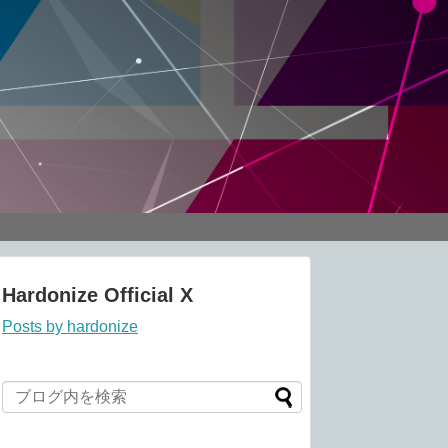
Hardonize Official X
Posts by hardonize