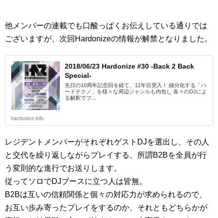
他メンバーの連載でも口酸っぱくお伝えしている通りでは
ございますが、次回Hardonizeの情報が解禁となりました。
2018/06/23 Hardonize #30 -Back 2 Back
Special-
先日の10周年記念回を経て、11年目突入！ 細分化する「ハ
ードテクノ」を様々な周辺ジャンルも内包し 各々のDJによ
る解釈でフ...
hardonize.info
レジデントメンバーがそれぞれゲストDJを選出し、その人
と交代を繰り返しながらプレイする、所謂B2Bを全員が行
う変則的な進行でお送りします。
従ってソロでDJブースに立つ人は皆無。
B2Bは互いの信頼関係と個々の対応力が求められるので、
お互い歩み寄ったプレイをするのか、それともどちらかが