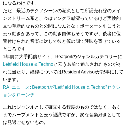
になるわけです。
ただ、最近のテクノシーンの潮流として所謂売れ線のメイ
ンストリーム系と、今はアングラ感漂っているけど実験的
且つ革新的なものとの間になんとなくボーダーを引こうと
云う動きがあって、この動き自体もそうですが、後者に位
置付けられた音楽に対して彼と僕の間で興味を寄せている
ところです。
1年前に大手配信サイト、Beatportのジャンルカテゴリーに
Leftfield House & Techno
と云う名前で追加されたものがそ
れに当たり、経緯についてはResident Advisorが記事にして
います。
RA: ニュース: Beatportが”Leftfield House & Techno”セクシ
ョンをローンチ
これはジャンルとして確立する程度のものではなく、あく
までムーブメントと云う認識ですが、変な音楽好きとして
は見過ごせないもの。