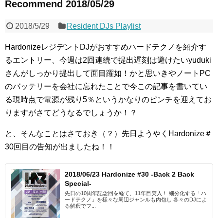
Recommend 2018/05/29
2018/5/29
Resident DJs Playlist
HardonizeレジデントDJがおすすめハードテクノを紹介す
るエントリー、今週は2回連続で提出遅刻は避けたいyuduki
さんがしっかり提出して面目躍如！かと思いきやノートPC
のバッテリーを会社に忘れたことで今この記事を書いてい
る現時点で電源が残り5％というかなりのピンチを迎えてお
りますがさてどうなるでしょうか！？
と、そんなことはさておき（？）先日ようやくHardonize＃
30回目の告知が出ましたね！！
2018/06/23 Hardonize #30 -Back 2 Back
Special-
先日の10周年記念回を経て、11年目突入！ 細分化する「ハ
ードテクノ」を様々な周辺ジャンルも内包し 各々のDJによ
る解釈でフ...