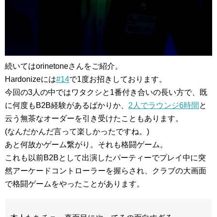
続いてはorinetoneさんをご紹介。
Hardonizeには
#14
で1度お招きしております。
今回の3人の中ではワタクシと1番付き合いの長い方で、既
に何度もB2B経験があるばかりか、
2人でラウンジ6時間
と
云う無茶なオーダーを引き受けたこともあります。
(なんだかんだ言って楽しかったですね。)
あと何故かゲーム繋がり。それも格闘ゲーム。
これも以前B2Bとして出演したパーティーでプレイ中に突
然アーケードコントローラーを握らされ、クラブの大画面
で格闘ゲームをやったことがあります。