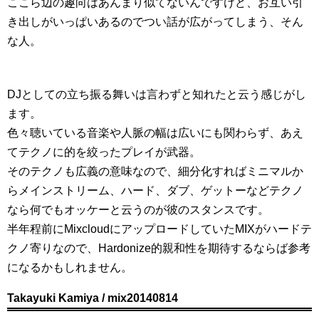
ここら辺の趣向はあんまり似てないんですけど、お互い引
き出しがいっぱいあるのでつい話が広がってしまう、そん
な人。
DJとしての立ち振る舞いは言わずと知れたと云う感じがし
ます。
色々聴いている音楽や人脈の幅は広いにも関わらず、あえ
てテクノに的を絞ったプレイが武器。
そのテクノも広義の意味なので、細分化すればミニマルか
らメインストリーム、ハード、ダブ、ゲットーなどテクノ
なら何でもオッケーと云うのが彼のスタンスです。
半年程前にMixcloudにアップロードしていたMIXがハードテ
クノ寄りなので、Hardonize的親和性を期待するならば参考
になるかもしれません。
Takayuki Kamiya / mix20140814