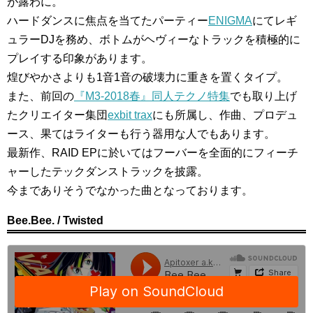
が露わに。
ハードダンスに焦点を当てたパーティー
ENIGMA
にてレギ
ュラーDJを務め、ボトムがヘヴィーなトラックを積極的に
プレイする印象があります。
煌びやかさよりも1音1音の破壊力に重きを置くタイプ。
また、前回の
『M3-2018春』同人テクノ特集
でも取り上げ
たクリエイター集団
exbit trax
にも所属し、作曲、プロデュ
ース、果てはライターも行う器用な人でもあります。
最新作、RAID EPに於いてはフーバーを全面的にフィーチ
ャーしたテックダンストラックを披露。
今までありそうでなかった曲となっております。
Bee.Bee. / Twisted