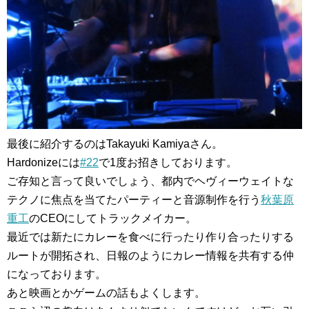
最後に紹介するのはTakayuki Kamiyaさん。
Hardonizeには
#22
で1度お招きしております。
ご存知と言って良いでしょう、都内でヘヴィーウェイトな
テクノに焦点を当てたパーティーと音源制作を行う
秋葉原
重工
のCEOにしてトラックメイカー。
最近では新たにカレーを食べに行ったり作り合ったりする
ルートが開拓され、日報のようにカレー情報を共有する仲
になっております。
あと映画とかゲームの話もよくします。