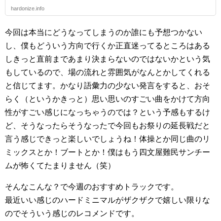
hardonize.info
今回は本当にどうなってしまうのか誰にも予想つかない
し、僕もどういう方向で行くか正直迷ってるところはある
しきっと直前まであまり決まらないのではないかという気
もしているので、場の流れと雰囲気がなんとかしてくれる
と信じてます。かなり語彙力の少ない発言をすると、おそ
らく（というかきっと）思い思いのすごい曲をかけて方向
性がすごい感じになっちゃうのでは？という予感もするけ
ど、そうなったらそうなったで今回もお祭りの延長戦だと
言う感じできっと楽しいでしょうね！体操とか同じ曲のリ
ミックスとか！ブートとか！僕はもう四文屋難民サンチー
ムが怖くてたまりません（笑）
そんなこんな？で今週のおすすめトラックです。
最近いい感じのハードミニマルがザクザクで嬉しい限りな
のでそういう感じのレコメンドです。