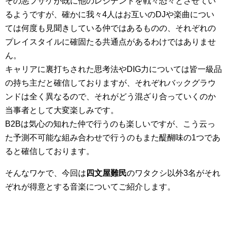
その悪フザケが既に他のレジデントを戦々恐々とさせてい
るようですが、確かに我々4人はお互いのDJや楽曲につい
ては何度も見聞きしている仲ではあるものの、それぞれの
プレイスタイルに確固たる共通点があるわけではありませ
ん。
キャリアに裏打ちされた思考法やDIG力については皆一級品
の持ち主だと確信しておりますが、それぞれバックグラウ
ンドは全く異なるので、それがどう混ざり合っていくのか
当事者として大変楽しみです。
B2Bは気心の知れた仲で行うのも楽しいですが、こう云っ
た予測不可能な組み合わせで行うのもまた醍醐味の1つであ
ると確信しております。
そんなワケで、今回は
四文屋難民
のワタクシ以外3名がそれ
ぞれが得意とする音楽についてご紹介します。