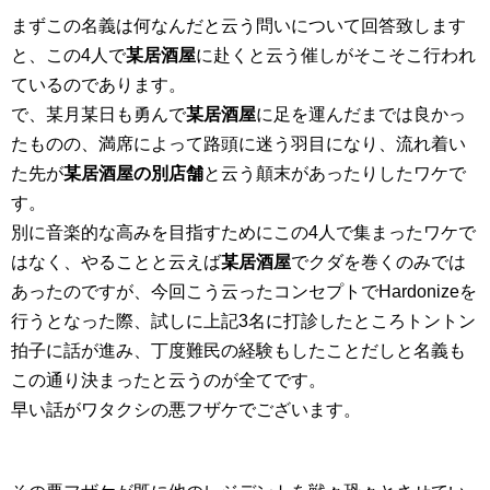
まずこの名義は何なんだと云う問いについて回答致します
と、この4人で
某居酒屋
に赴くと云う催しがそこそこ行われ
ているのであります。
で、某月某日も勇んで
某居酒屋
に足を運んだまでは良かっ
たものの、満席によって路頭に迷う羽目になり、流れ着い
た先が
某居酒屋の別店舗
と云う顛末があったりしたワケで
す。
別に音楽的な高みを目指すためにこの4人で集まったワケで
はなく、やることと云えば
某居酒屋
でクダを巻くのみでは
あったのですが、今回こう云ったコンセプトでHardonizeを
行うとなった際、試しに上記3名に打診したところトントン
拍子に話が進み、丁度難民の経験もしたことだしと名義も
この通り決まったと云うのが全てです。
早い話がワタクシの悪フザケでございます。