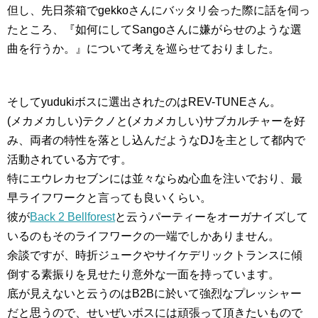
但し、先日茶箱でgekkoさんにバッタリ会った際に話を伺っ
たところ、『如何にしてSangoさんに嫌がらせのような選
曲を行うか。』について考えを巡らせておりました。
そしてyudukiボスに選出されたのはREV-TUNEさん。
(メカメカしい)テクノと(メカメカしい)サブカルチャーを好
み、両者の特性を落とし込んだようなDJを主として都内で
活動されている方です。
特にエウレカセブンには並々ならぬ心血を注いでおり、最
早ライフワークと言っても良いくらい。
彼が
Back 2 Bellforest
と云うパーティーをオーガナイズして
いるのもそのライフワークの一端でしかありません。
余談ですが、時折ジュークやサイケデリックトランスに傾
倒する素振りを見せたり意外な一面を持っています。
底が見えないと云うのはB2Bに於いて強烈なプレッシャー
だと思うので、せいぜいボスには頑張って頂きたいもので