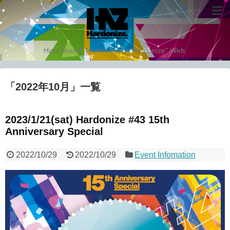
Hard Sound Techno Party "Hardonize" Web.
「
2022年10月
」
一覧
2023/1/21(sat) Hardonize #43 15th
Anniversary Special
2022/10/29
2022/10/29
Event Infomation