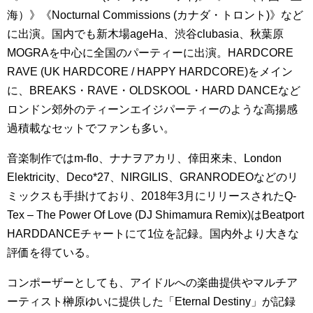
海）》《Nocturnal Commissions (カナダ・トロント)》など
に出演。国内でも新木場ageHa、渋谷clubasia、秋葉原
MOGRAを中心に全国のパーティーに出演。HARDCORE
RAVE (UK HARDCORE / HAPPY HARDCORE)をメイン
に、BREAKS・RAVE・OLDSKOOL・HARD DANCEなど
ロンドン郊外のティーンエイジパーティーのような高揚感
過積載なセットでファンも多い。
音楽制作ではm-flo、ナナヲアカリ、倖田來未、London
Elektricity、Deco*27、NIRGILIS、GRANRODEOなどのリ
ミックスも手掛けており、2018年3月にリリースされたQ-
Tex – The Power Of Love (DJ Shimamura Remix)はBeatport
HARDDANCEチャートにて1位を記録。国内外より大きな
評価を得ている。
コンポーザーとしても、アイドルへの楽曲提供やマルチア
ーティスト榊原ゆいに提供した「Eternal Destiny」が記録