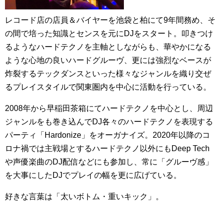
レコード店の店員＆バイヤーを池袋と柏にて9年間務め、そ
の間で培った知識とセンスを元にDJをスタート。叩きつけ
るようなハードテクノを主軸としながらも、華やかになる
ような心地の良いハードグルーヴ、更には強烈なベースが
炸裂するテックダンスといった様々なジャンルを織り交ぜ
るプレイスタイルで関東圏内を中心に活動を行っている。
2008年から早稲田茶箱にてハードテクノを中心とし、周辺
ジャンルをも巻き込んでDJ各々のハードテクノを表現する
パーティ「Hardonize」をオーガナイズ。2020年以降のコ
ロナ禍では主戦場とするハードテクノ以外にもDeep Tech
や声優楽曲のDJ配信などにも参加し、常に「グルーヴ感」
を大事にしたDJでプレイの幅を更に広げている。
好きな言葉は「太いボトム・重いキック」。