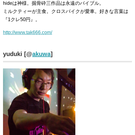
hideは神様。掘骨砕三作品は永遠のバイブル。
ミルクティーが主食。クロスバイクが愛車。好きな言葉は
『1クレ50円』。
http://www.tak666.com/
yuduki [@
akuwa
]