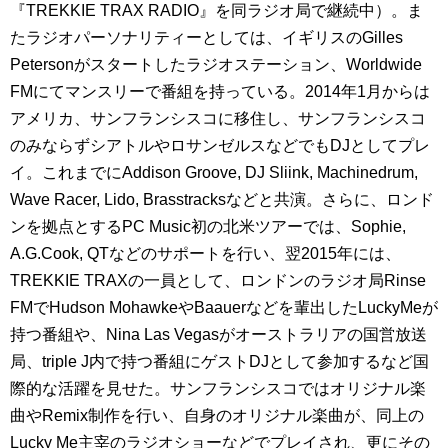
『TREKKIE TRAX RADIO』を同ラジオ局で継続中）。ま
たラジオパーソナリティーとしては、イギリスのGilles
Petersonがスタートしたラジオステーション、Worldwide
FMにてマンスリーで番組を持っている。2014年1月からは
アメリカ、サンフランシスコに移住し、サンフランシスコ
のみならずシアトルやロサンゼルスなどでもDJとしてプレ
イ。これまでにAddison Groove, DJ Sliink, Machinedrum,
Wave Racer, Lido, Brasstracksなどと共演。さらに、ロンド
ンを拠点とするPC Music初の北米ツアーでは、Sophie,
A.G.Cook, QTなどのサポートを行い、翌2015年には、
TREKKIE TRAXの一員として、ロンドンのラジオ局Rinse
FMでHudson MohawkeやBaauerなどを輩出したLuckyMeが
持つ番組や、Nina Las Vegasがオーストラリアの国営放送
局、triple J内で持つ番組にゲストDJとして参加するなど国
際的な活躍を見せた。サンフランシスコではオリジナル楽
曲やRemix制作を行い、自身のオリジナル楽曲が、同上の
Lucky Me主宰のラジオショーなどでプレイされ、更にその