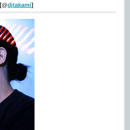
 [@
djtakami
]