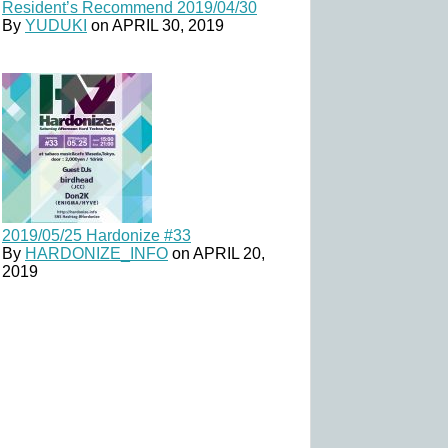
Resident’s Recommend 2019/04/30
By
YUDUKI
on
APRIL 30, 2019
2019/05/25 Hardonize #33
By
HARDONIZE_INFO
on
APRIL 20,
2019