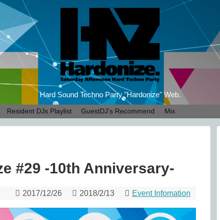
Hard Sound Techno Party "Hardonize" Web.
Resident DJs Playlist
GuestDJ’s Recommend
Mix
ze #29 -10th Anniversary-
2017/12/26
2018/2/13
Event Infomation