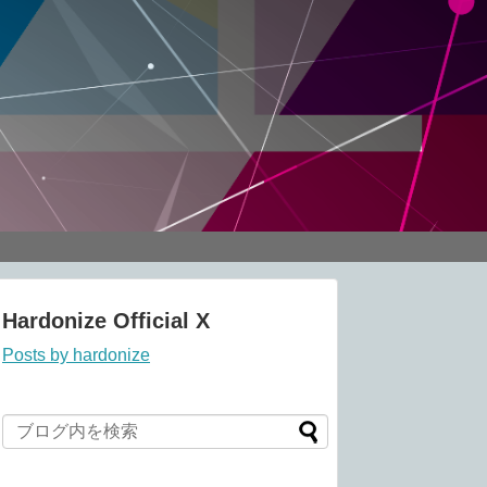
Hardonize Official X
Posts by hardonize