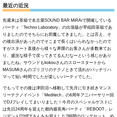
最近の近況
先週末は茶箱で名古屋SOUND BAR MiRAiで開催している
パーティ「Techno Laboratory」の出張版が早稲田茶箱であ
りましたのでそちらにお邪魔してきました。とは言え、そ
の後出演があったのでそこまで長くはいられなかったので
すがスタート直後から様々な界隈のお客さんが多数来てお
り、盛況な様子で戻ってきてるんだなーという感じがあり
ましたね。サウンドもkokouさんのスロースタートから
MASUMIさんのゴリゴリのテクノときて流れがバッチリハ
マって短い時間でしたが楽しいパーティでした。
でもってその後は津田沼へ移動して先月に引き続きマンス
リーテクノイベント「Meditech」の6周年アニバーサリー回
でDJプレイしてまいりました！今月のスペシャルゲストに
は先日24周年を迎えた都内最長寿パーティ「REBOOT」レ
ジデントQ’HEYさんをお迎えした2時間のロングセット、め