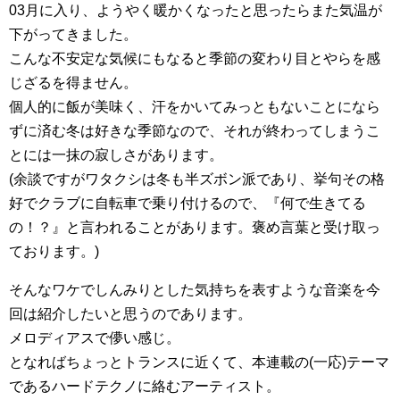
03月に入り、ようやく暖かくなったと思ったらまた気温が
下がってきました。
こんな不安定な気候にもなると季節の変わり目とやらを感
じざるを得ません。
個人的に飯が美味く、汗をかいてみっともないことになら
ずに済む冬は好きな季節なので、それが終わってしまうこ
とには一抹の寂しさがあります。
(余談ですがワタクシは冬も半ズボン派であり、挙句その格
好でクラブに自転車で乗り付けるので、『何で生きてる
の！？』と言われることがあります。褒め言葉と受け取っ
ております。)
そんなワケでしんみりとした気持ちを表すような音楽を今
回は紹介したいと思うのであります。
メロディアスで儚い感じ。
となればちょっとトランスに近くて、本連載の(一応)テーマ
であるハードテクノに絡むアーティスト。