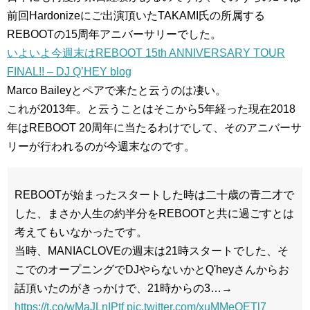
前回Hardonizeにご出演頂いたTAKAMI氏の所属する
REBOOTの15周年アニバーサリーでした。
いよいよ今週末はREBOOT 15th ANNIVERSARY TOUR
FINAL!! – DJ Q’HEY blog
Marco Baileyとペアで来たと云うのは凄い。
これが2013年。と云うことはそこから5年経った現在2018
年はREBOOT 20周年に当たるわけでして、そのアニバーサ
リーが行われるのが今週末なのです。
REBOOTが始まったスタートした時は二十歳の青二才で
した、まさか人生の約半分をREBOOTと共に過ごすとは
考えてもいなかったです。
当時、MANIACLOVEの週末は21時スタートでした、そ
こでのオープニングでDJやらないかとQ'heyさんからお
話頂いたのがきっかけで、21時からの3…→
https://t.co/wMaJLnIPtf
pic.twitter.com/xuMMeQETl7