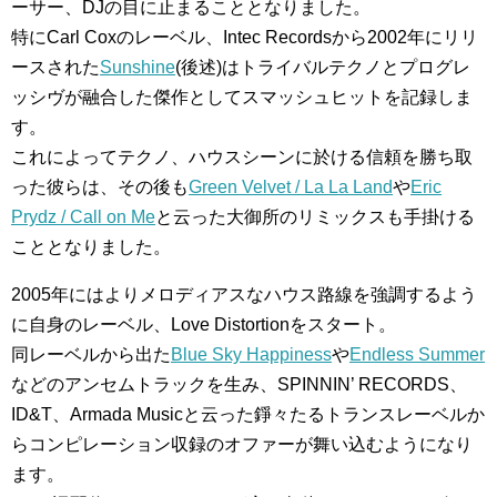
ーサー、DJの目に止まることとなりました。
特にCarl Coxのレーベル、Intec Recordsから2002年にリリ
ースされた
Sunshine
(後述)はトライバルテクノとプログレ
ッシヴが融合した傑作としてスマッシュヒットを記録しま
す。
これによってテクノ、ハウスシーンに於ける信頼を勝ち取
った彼らは、その後も
Green Velvet / La La Land
や
Eric
Prydz / Call on Me
と云った大御所のリミックスも手掛ける
こととなりました。
2005年にはよりメロディアスなハウス路線を強調するよう
に自身のレーベル、Love Distortionをスタート。
同レーベルから出た
Blue Sky Happiness
や
Endless Summer
などのアンセムトラックを生み、SPINNIN’ RECORDS、
ID&T、Armada Musicと云った錚々たるトランスレーベルか
らコンピレーション収録のオファーが舞い込むようになり
ます。