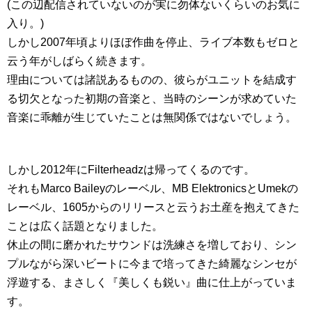
(この辺配信されていないのが実に勿体ないくらいのお気に
入り。)
しかし2007年頃よりほぼ作曲を停止、ライブ本数もゼロと
云う年がしばらく続きます。
理由については諸説あるものの、彼らがユニットを結成す
る切欠となった初期の音楽と、当時のシーンが求めていた
音楽に乖離が生じていたことは無関係ではないでしょう。
しかし2012年にFilterheadzは帰ってくるのです。
それもMarco Baileyのレーベル、MB ElektronicsとUmekの
レーベル、1605からのリリースと云うお土産を抱えてきた
ことは広く話題となりました。
休止の間に磨かれたサウンドは洗練さを増しており、シン
プルながら深いビートに今まで培ってきた綺麗なシンセが
浮遊する、まさしく『美しくも鋭い』曲に仕上がっていま
す。