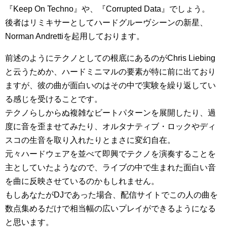
『Keep On Techno』や、『Corrupted Data』でしょう。
後者はリミキサーとしてハードグルーヴシーンの新星、
Norman Andrettiを起用しております。
前述のようにテクノとしての根底にあるのがChris Liebing
と云うためか、ハードミニマルの要素が特に前に出ており
ますが、彼の曲が面白いのはその中で実験を繰り返してい
る感じを受けることです。
テクノらしからぬ複雑なビートパターンを展開したり、過
度に音を歪ませてみたり、オルタナティブ・ロックやディ
スコの生音を取り入れたりとまさに変幻自在。
元々ハードウェアを並べて即興でテクノを演奏することを
主としていたようなので、ライブの中で生まれた面白い音
を曲に反映させているのかもしれません。
もしあなたがDJであった場合、配信サイトでこの人の曲を
数点集めるだけで相当幅の広いプレイができるようになる
と思います。