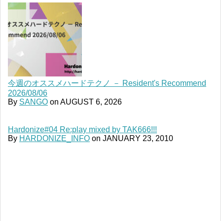
今週のオススメハードテクノ － Resident's Recommend
2026/08/06
By
SANGO
on
AUGUST 6, 2026
Hardonize#04 Re:play mixed by TAK666!!!
By
HARDONIZE_INFO
on
JANUARY 23, 2010