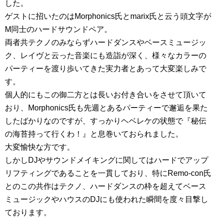
した。
ゲストに招いたのはMorphonics氏とmarix氏と云う頭文字が
M同士のハードサウンドペア。
両者共テクノのみならずハードダンスやベースミュージッ
ク、レイヴと云った音楽にも造詣が深く、様々なカラーの
パーティーを渡り歩いてきた実力者とあって大変楽しみで
す。
個人的にもこの御二方とは長いお付き合いをさせて頂いて
おり、Morphonics氏も先週とあるパーティーで邂逅を果た
したばかりなのですが、すっかりヘベレケの状態で『秘伝
の海苔持って行くわ！』と息巻いておられました。
大変愉快な方です。
しかしDJやサウンドメイキングに関してはハードでアップ
リフティングであることを一貫しており、特にRemo-con氏
とのこの共作はテクノ、ハードダンスの枠を超えてベース
ミュージックやハウスのDJにも使われた瞬間を度々目撃し
ております。