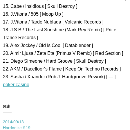
15. Cabe / Insidious [ Skull Destroy ]
16. J.Vitoria / 505 [ Moop Up ]
17. J.Vitoria / Tarde Nublada [ Volcanic Records ]
18. J.S.B / The Last Sunshine (Mark Rey Remix) [ Price
Trance Records ]
19. Alex Jockey / Old Is Cool [ Datablender ]
20. Almir Ljusa / Zeta Eta (Primus V Remix) [ Red Section ]
21. Diego Simeone / Hard Groove [ Skull Destroy ]
22. AKM / Dacefloor’s Flame [ Keep On Techno Records ]
23. Sasha / Xpander (Rob J. Hardgroove Rework) [ — ]
poker casino
関連
2014/09/13
Hardonize＃19