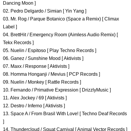
Dancing Moon ]
02. Pedro Delgardo / Simian [ Yin Yang ]
03. Mr. Rog / Parque Botanico (Space a Remix) [ Climax
Label ]
04. BrettHit / Emergency Room (Aimless Audio Remix) [
Tekx Records ]
05. Nuelin / Espitoso [ Play Techno Records ]
06. Ganez / Sunshine Mood [ Aktivists ]
07. Maxx / Response [ Aktivists ]
08. Homma Honganji / Mevius [ PCP Records ]
09. Nuelin / Monkey [ Rattle Records ]
10. Fernando / Primative Expression [ DrizzlyMusic ]
11. Alex Jockey / 69 [ Aktivists ]
12. Destro / Inferno [ Aktivists ]
13. Space A / From Brasil With Love! [ Techno Deaf Records
]
14. Thundercloud / Squat Carnival [ Animal Vector Records ]