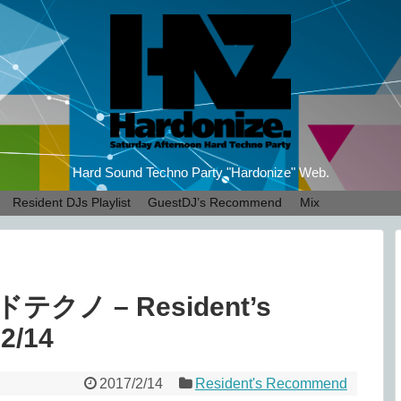
Hard Sound Techno Party "Hardonize" Web.
Resident DJs Playlist
GuestDJ’s Recommend
Mix
ノ – Resident’s
2/14
2017/2/14
Resident's Recommend