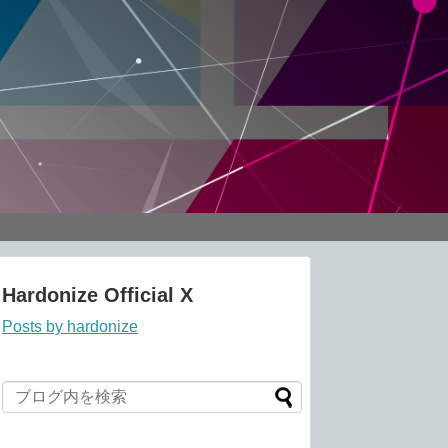
Hardonize Official X
Posts by hardonize