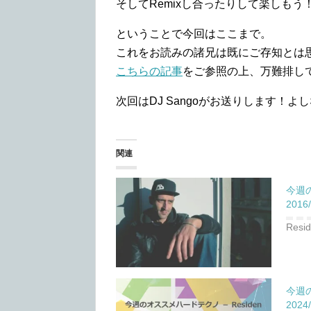
そしてRemixし合ったりして楽しもう
ということで今回はここまで。
これをお読みの諸兄は既にご存知とは思い
こちらの記事
をご参照の上、万難排し
次回はDJ Sangoがお送りします！よ
関連
今週の
2016/
Resi
今週の
2024/