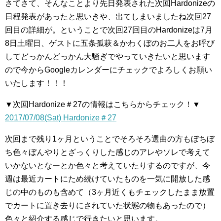
さてさて、そんなことより先日発表された次回Hardonizeの
日程発表があったと思いきや、出てしまいましたね次回27
回目の詳細が。ということで次回27回目のHardonizeは7月
8日土曜日、ゲストに五条孤萩＆かわくぼのお二人をお呼び
してどっかんどっかん大騒ぎでやっていきたいと思います
ので今からGoogleカレンダーにチェックでよろしくお願い
いたします！！！
▼次回Hardonize＃27の情報はこちらからチェック！▼
2017/07/08(Sat) Hardonize＃27
次回まで残り1ヶ月ということでそろそろ選曲の方もぼちぼ
ち色々ぼんやりとざっくりした感じのアレやソレで考えて
いかないとなーとか色々と考えていたりするのですが、今
週は最近カートにため続けていたものを一気に開放した感
じの中のものも含めて（3ヶ月近くもチェックしたまま放置
でカートに置き去りにされていた状態の物もあったので）
色々と紹介する感じで行きたいと思います。