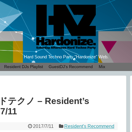
Hard Sound Techno Party "Hardonize" Web.
Resident DJs Playlist
GuestDJ’s Recommend
Mix
ノ – Resident’s
7/11
2017/7/11
Resident's Recommend