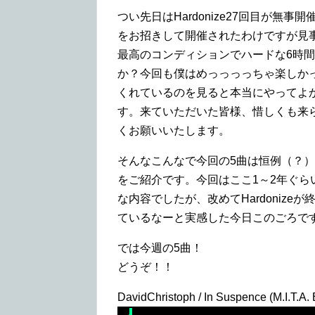
つい先日はHardonize27回目が
をお招きして開催されたわけですが見
最高のコンディションでハードな6時
か？今回も僕はめっっっっちゃ楽しか
くれているのを見ると本当にやってよ
す。来ていただいた皆様、惜しくも来
くお願いいたします。
そんなこんなで今回の5曲は恒例（？）と
をご紹介です。今回はここ1～2年ぐら
な内容でしたが、改めてHardoniz
ているなーと実感した今日このごろで
では今週の5曲！
どうぞ！！
DavidChristoph / In Suspence (M.I.T.A