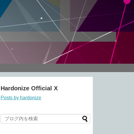
Hardonize Official X
Posts by hardonize