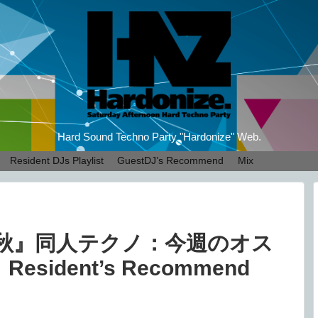
Hard Sound Techno Party "Hardonize" Web.
Resident DJs Playlist
GuestDJ’s Recommend
Mix
25秋』同人テクノ：今週のオス
sident’s Recommend