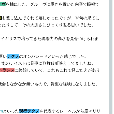
ーヴ
を軸にした、グルーヴに重きを置いた内容で眼福で
ス
も差し込んでくれて嬉しかったですが、挙句の果てに
ったりして、その大胆さにひっくり返る思いでした。
、イギリスで培ってきた現場力の高さを見せつけられま
硬い
テクノ
のオンパレードといった感じでした。
だあのテイストは見事に歌舞伎町映えしてましたね。
トランス
に終始していて、これもこれで見ごたえがあり
機会もなかなか無いもので、貴重な経験になりました。
tm
といった
現行テクノ
を代表するレーベルから度々リリ