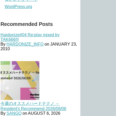
WordPress.org
Recommended Posts
Hardonize#04 Re:play mixed by
TAK666!!!
By
HARDONIZE_INFO
on
JANUARY 23,
2010
今週のオススメハードテクノ －
Resident's Recommend 2026/08/06
By
SANGO
on
AUGUST 6, 2026