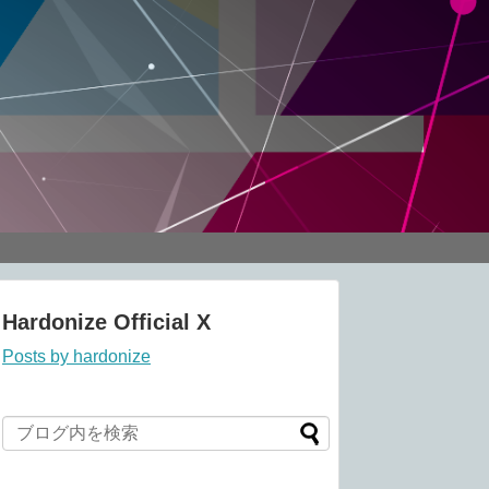
Hardonize Official X
Posts by hardonize