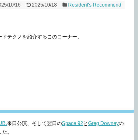
025/10/16
2025/10/18
Resident's Recommend
ードテクノを紹介するこのコーナー、
UB.
来日公演、そして翌日の
Space 92
と
Greg Downey
の
した。