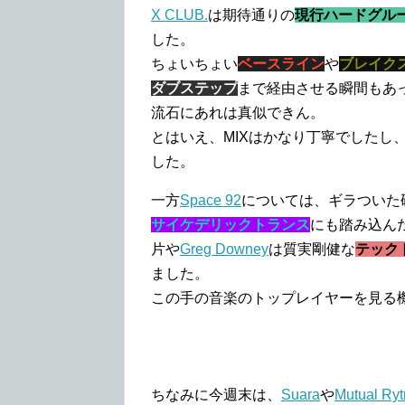
X CLUB.
は期待通りの
現行ハードグル
した。
ちょいちょい
ベースライン
や
ブレイク
ダブステップ
まで経由させる瞬間もあ
流石にあれは真似できん。
とはいえ、MIXはかなり丁寧でしたし
した。
一方
Space 92
については、ギラついた
サイケデリックトランス
にも踏み込ん
片や
Greg Downey
は質実剛健な
テック
ました。
この手の音楽のトップレイヤーを見る
ちなみに今週末は、
Suara
や
Mutual Ry