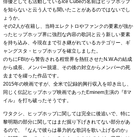
俳優としても活動しているIce Cubeの名前はヒップホップ
を知らないと云う人でも聞いたことがあるのではないでし
ょうか。
その2人が在籍し、当時エレクトロやファンクの要素が強か
ったヒップホップ界に強烈な内容の歌詞と云う新しい要素
を持ち込み、今現在まで引き継がれているカテゴリー、ギ
ャングスタ・ヒップホップを確立しました。
のちにFBIから警告される程世界を熱狂させたN.W.Aの結成
から成長、メンバー脱退、その後の対立からメンバーの死
去までを綴った作品です。
2015年の映画ですが、全米で記録的興行収入を叩き出し、
同じく伝記ヒップホップ映画であったEminem主演の『8マ
イル』を打ち破ったそうです。
ワタクシ、ヒップホップに関しては完全に後追いで、特に
黎明期の部分に関してはまだ掘り下げきれてない部分があ
るので、『なんで彼らは暴力的な歌詞を歌い上げるのか』