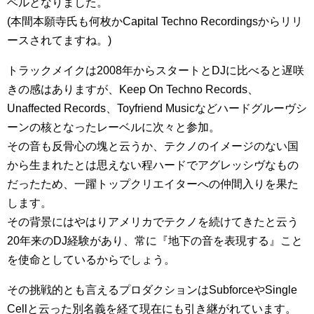
ベルとなりました。
(本間本願寺氏も何枚かCapital Techno Recordingsからリリ
ースされてますね。)
トラックメイクは2008年からスタートとDJに比べると遅咲
きの感はありますが、Keep On Techno Records、
Unaffected Records、Toyfriend Musicなどハードグルーヴシ
ーンの核となったレーベルに次々と参加。
その音も反骨心の塊と云うか、テクノのイメージのない国
から生まれたとは思えない程ハードでアグレッシヴなもの
だったため、一躍トップクリエイターへの仲間入りを果た
します。
その背景にはやはりアメリカでテクノを続けてきたと云う
20年来のDJ経験があり、常に『地下の音を表現する』こと
を使命としているからでしょう。
その挑戦的とも言えるプロダクションはSubforceやSingle
Cellと云った別名義を経て現在にも引き継がれています。