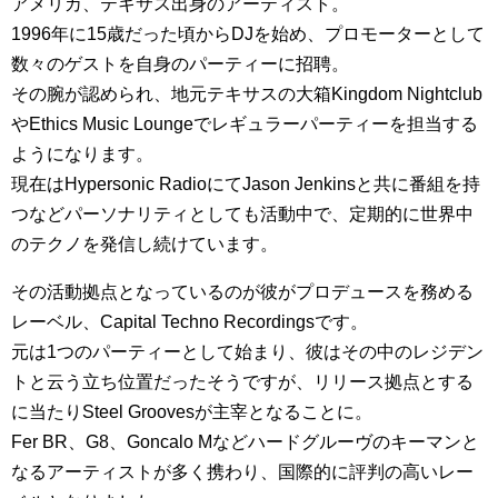
アメリカ、テキサス出身のアーティスト。
1996年に15歳だった頃からDJを始め、プロモーターとして
数々のゲストを自身のパーティーに招聘。
その腕が認められ、地元テキサスの大箱Kingdom Nightclub
やEthics Music Loungeでレギュラーパーティーを担当する
ようになります。
現在はHypersonic RadioにてJason Jenkinsと共に番組を持
つなどパーソナリティとしても活動中で、定期的に世界中
のテクノを発信し続けています。
その活動拠点となっているのが彼がプロデュースを務める
レーベル、Capital Techno Recordingsです。
元は1つのパーティーとして始まり、彼はその中のレジデン
トと云う立ち位置だったそうですが、リリース拠点とする
に当たりSteel Groovesが主宰となることに。
Fer BR、G8、Goncalo Mなどハードグルーヴのキーマンと
なるアーティストが多く携わり、国際的に評判の高いレー