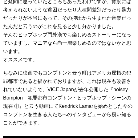
と疑問に思っていたところもあったわけですが、背景には
考えられないような貧困だったり人種間差別だったり暴力
だったりが本当にあって、その抑圧から生まれた音楽だっ
たんだと云うのがこれを見ると少し分かりました。
そんなヒップホップ門外漢でも楽しめるストーリーになっ
ていますし、マニアなら尚一層楽しめるのではないかと思
います。
オススメです。
ちなみに映画でもコンプトンと云う町はアメリカ屈指の犯
罪都市であると描かれておりますが、これは現在も改善さ
れていないようで、VICE Japanが去年公開した『noisey
Bompton 犯罪都市コンプトン・ヒップホップ・シーンの
現在 ①』と云う動画にてKendrick Lamarを始めとした今の
コンプトンを生きる人たちへのインタビューから窺い知る
ことができます。