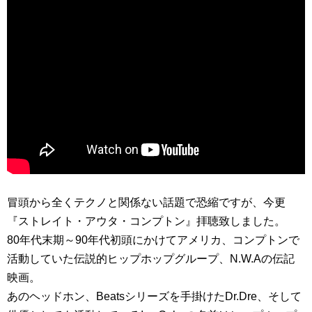
冒頭から全くテクノと関係ない話題で恐縮ですが、今更
『ストレイト・アウタ・コンプトン』拝聴致しました。
80年代末期～90年代初頭にかけてアメリカ、コンプトンで
活動していた伝説的ヒップホップグループ、N.W.Aの伝記
映画。
あのヘッドホン、Beatsシリーズを手掛けたDr.Dre、そして