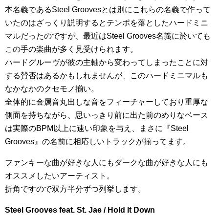
本名義であるSteel Groovesとは別にこれらの名義で作って
いたのはざっくり説明するとテンポを落としたハードミニ
マルだったのですが、最近はSteel Grooves名義に於いても
この手の楽曲が多く見受けられます。
ハードグルーヴが彼の主軸から変わってしまったことに対
する賛否はあるかもしれませんが、このハードミニマルも
なかなかのクセモノ揃い。
全体的に金属音丸出しな音をフィーチャーしており重厚な
側面を持ちながら、思いっきり前に出た前のめりなベース
は実際のBPM以上に速い印象を与え、まさに『Steel
Grooves』の名前に相応しいトラックが揃ってます。
ファンキーな曲が好きな人にもダークな曲が好きな人にも
オススメしたいアーティスト。
折角ですので双方半分ずつ列挙します。
Steel Grooves feat. St. Jae / Hold It Down