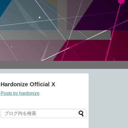
Hardonize Official X
Posts by hardonize