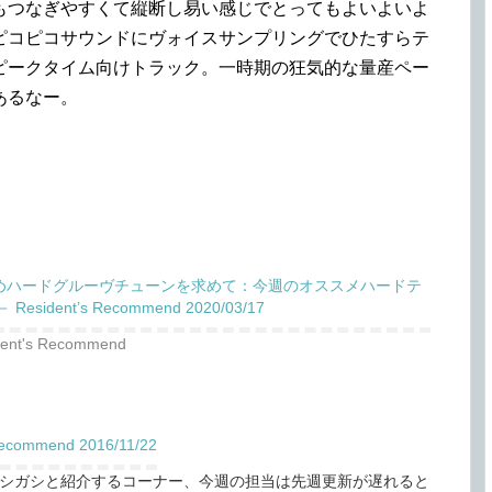
もつなぎやすくて縦断し易い感じでとってもよいよいよ
ピコピコサウンドにヴォイスサンプリングでひたすらテ
ピークタイム向けトラック。一時期の狂気的な量産ペー
あるなー。
めハードグルーヴチューンを求めて：今週のオススメハードテ
 Resident’s Recommend 2020/03/17
dent's Recommend
mmend 2016/11/22
シガシと紹介するコーナー、今週の担当は先週更新が遅れると