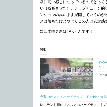
常に高い感じになっているのでとって
い（残響音含む）。チップチューン的
ンションの高いまま展開していくのが
スは落ちたけどやはりこの人は安定感
次回木曜更新はTAKくんです！
関連
明る
クノ －
Resi
今週のオススメハードテクノ – Resident’s Reco
レジデント陣がオススメのハードテクノをガ