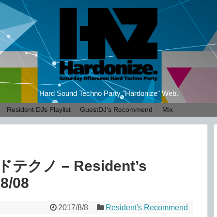
Hard Sound Techno Party "Hardonize" Web.
Resident DJs Playlist
GuestDJ’s Recommend
Mix
ノ – Resident’s
8/08
2017/8/8
Resident's Recommend