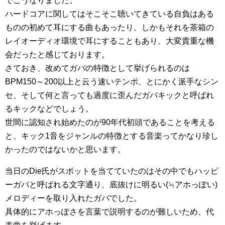
でこうなりました。
ハードコアに関してはそこそこ聴いてきている自負はある
ものの初めて耳にする曲もあったり、しかもそれを茶箱の
レイオーディオ環境で耳にすることもあり、大変貴重な機
会だったと感じております。
さておき、改めてガバの特徴として挙げられるのは
BPM150～200以上と云う速いテンポ、とにかく派手なシン
セ、そして何と言っても過度に歪んだガバキックと呼ばれ
るキックなどでしょう。
世間に認知され始めたのが90年代初頭であることを考える
と、キック1音をジャンルの特徴とする音楽ってかなり珍し
かったのではないかと思います。
当日のDie氏がスポットを当てていたのはその中でもハッピ
ーガバと呼ばれる文字通り、底抜けに明るい(≒アホっぽい)
メロディーを取り入れたガバでした。
具体的にアホっぽさを言葉で説明するのが難しいため、代