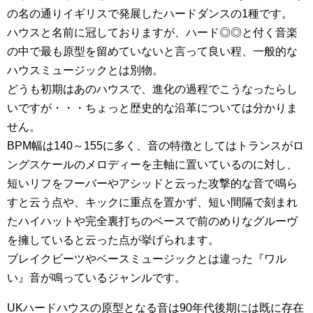
の名の通りイギリスで発展したハードダンスの1種です。
ハウスと名前に冠しておりますが、ハード◎◎と付く音楽
の中で最も原型を留めていないと言って良い程、一般的な
ハウスミュージックとは別物。
どうも初期はあのハウスで、進化の過程でこうなったらし
いですが・・・ちょっと歴史的な沿革については分かりま
せん。
BPM幅は140～155に多く、音の特徴としてはトランスがロ
ングスケールのメロディーを主軸に置いているのに対し、
短いリフをフーバーやアシッドと云った攻撃的な音で鳴ら
すと云う点や、キックに重点を置かず、短い間隔で刻まれ
たハイハットや完全裏打ちのベースで前のめりなグルーヴ
を擁していると云った点が挙げられます。
ブレイクビーツやベースミュージックとは違った『ワル
い』音が鳴っているジャンルです。
UKハードハウスの原型となる音は90年代後期には既に存在