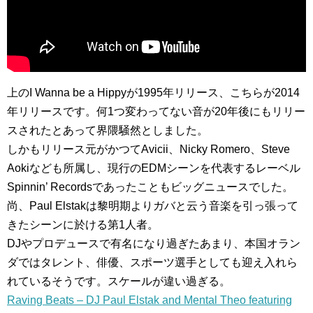
上のI Wanna be a Hippyが1995年リリース、こちらが2014
年リリースです。何1つ変わってない音が20年後にもリリー
スされたとあって界隈騒然としました。
しかもリリース元がかつてAvicii、Nicky Romero、Steve
Aokiなども所属し、現行のEDMシーンを代表するレーベル
Spinnin’ Recordsであったこともビッグニュースでした。
尚、Paul Elstakは黎明期よりガバと云う音楽を引っ張って
きたシーンに於ける第1人者。
DJやプロデュースで有名になり過ぎたあまり、本国オラン
ダではタレント、俳優、スポーツ選手としても迎え入れら
れているそうです。スケールが違い過ぎる。
Raving Beats – DJ Paul Elstak and Mental Theo featuring