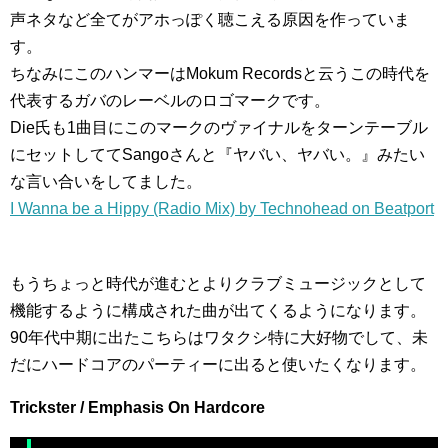
声ネタなど全てがアホっぽく聴こえる原因を作っていま
す。
ちなみにこのハンマーはMokum Recordsと云うこの時代を
代表するガバのレーベルのロゴマークです。
Die氏も1曲目にこのマークのヴァイナルをターンテーブル
にセットしててSangoさんと『ヤバい、ヤバい。』みたい
な言い合いをしてました。
I Wanna be a Hippy (Radio Mix) by Technohead on Beatport
もうちょっと時代が進むとよりクラブミュージックとして
機能するように構成された曲が出てくるようになります。
90年代中期に出たこちらはワタクシ特に大好物でして、未
だにハードコアのパーティーに出ると使いたくなります。
Trickster / Emphasis On Hardcore