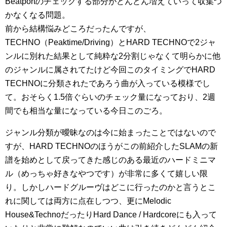
Beatportのチェックする部分がどんどん増えていって収集つ
かなくなる問題。
前から結構悩みどころだったんですが、
TECHNO（Peaktime/Driving）とHARD TECHNOで2ジャ
ンルに別れた結果として純粋な2分割じゃなくて明らかに他
のジャンルに属されてたけど今回このタイミングでHARD
TECHNOに分類されたであろう曲が入っている模様でし
て。おそらく1.5倍ぐらいのチェック量になっており、2週
間でも相当な量になっている今日このごろ。
ジャンル分類が曖昧なのは今に始まったことではないので
すが、HARD TECHNOのほうがこの前紹介したSLAMの新
譜を始めとして戻ってきた感じのある最近のハードミニマ
ル（めっちゃ好きなやつです）が非常に多くて嬉しい限
り。しかしハードグルーヴはどこに行ったのかと言うとこ
れに関しては両方に点在しつつ、更にMelodic
House&TechnoだったりHard Dance / Hardcoreにも入って