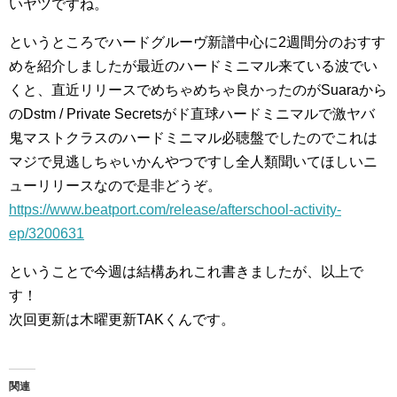
いヤツですね。
というところでハードグルーヴ新譜中心に2週間分のおすす
めを紹介しましたが最近のハードミニマル来ている波でい
くと、直近リリースでめちゃめちゃ良かったのがSuaraから
のDstm / Private Secretsがド直球ハードミニマルで激ヤバ
鬼マストクラスのハードミニマル必聴盤でしたのでこれは
マジで見逃しちゃいかんやつですし全人類聞いてほしいニ
ューリリースなので是非どうぞ。
https://www.beatport.com/release/afterschool-activity-
ep/3200631
ということで今週は結構あれこれ書きましたが、以上で
す！
次回更新は木曜更新TAKくんです。
関連