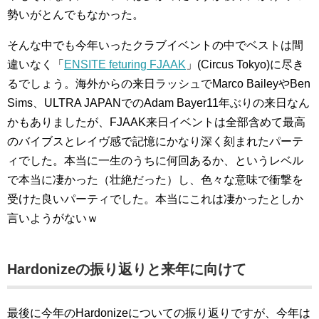
勢いがとんでもなかった。
そんな中でも今年いったクラブイベントの中でベストは間
違いなく「
ENSITE feturing FJAAK
」(Circus Tokyo)に尽き
るでしょう。海外からの来日ラッシュでMarco BaileyやBen
Sims、ULTRA JAPANでのAdam Bayer11年ぶりの来日なん
かもありましたが、FJAAK来日イベントは全部含めて最高
のバイブスとレイヴ感で記憶にかなり深く刻まれたパーテ
ィでした。本当に一生のうちに何回あるか、というレベル
で本当に凄かった（壮絶だった）し、色々な意味で衝撃を
受けた良いパーティでした。本当にこれは凄かったとしか
言いようがないｗ
Hardonizeの振り返りと来年に向けて
最後に今年のHardonizeについての振り返りですが、今年は