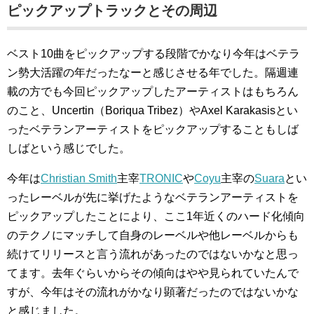
ピックアップトラックとその周辺
ベスト10曲をピックアップする段階でかなり今年はベテラ
ン勢大活躍の年だったなーと感じさせる年でした。隔週連
載の方でも今回ピックアップしたアーティストはもちろん
のこと、Uncertin（Boriqua Tribez）やAxel Karakasisとい
ったベテランアーティストをピックアップすることもしば
しばという感じでした。
今年は
Christian Smith
主宰
TRONIC
や
Coyu
主宰の
Suara
とい
ったレーベルが先に挙げたようなベテランアーティストを
ピックアップしたことにより、ここ1年近くのハード化傾向
のテクノにマッチして自身のレーベルや他レーベルからも
続けてリリースと言う流れがあったのではないかなと思っ
てます。去年ぐらいからその傾向はやや見られていたんで
すが、今年はその流れがかなり顕著だったのではないかな
と感じました。