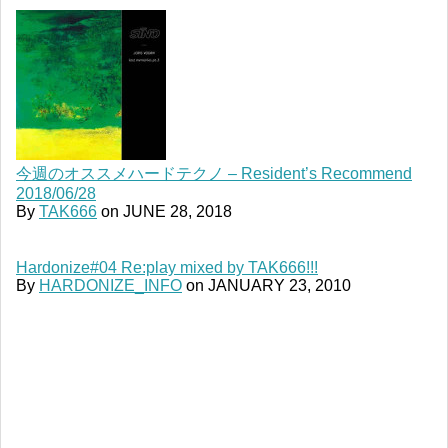
今週のオススメハードテクノ – Resident’s Recommend
2018/06/28
By
TAK666
on
JUNE 28, 2018
Hardonize#04 Re:play mixed by TAK666!!!
By
HARDONIZE_INFO
on
JANUARY 23, 2010