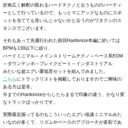
折角広く解釈の取れるハードテクノと云うもののパーティ
ーとして行っているので、もっとマニアックなものにスポ
ットを当てても良いんじゃないかと云うのがワタクシのス
タンスでございます。
それもあって先週行われた前回Hardonize本編に於いては
BPMを130以下に絞り、
ハードミニマル～メインストリームテクノ～ベース系EDM
～ダウンテンポ～ブレイクビート～インダストリアル
みたいな超エグい重低音セットを組んでみました。
こちら
にトラックリストを掲載しておりますのでご興味の
ある方は是非。
今までのHardonizeからしたらまるで印象の違う、かなり変
なトラックばっかりです。
実際最近掘ってるのもこういったエグい低速ミニマルみた
いなのが多くて、リズムやベースのアプローチが多彩であ