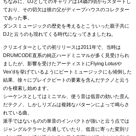
ちなみに、DJとしてのキャリアは14歳の頃からスタートし
ており、その切欠は彼の父がディープハウスのコレクター
であった事。
ダンスミュージックの歴史を考えるとこういった親子共に
DJと云うのも現れてくる時代になってきましたね。
クリエイターとしての初リリースは2011年で、当時は
DRUMCODE直系の純正ハードミニマルが多く見受けられ
ましたが、影響を受けたアーティストにFlying Lotusや
Vex’dを挙げているようにビートミュージックにも傾倒した
結果、徐々にブレイクビートの要素を含んだテクノと云う
のを模索し始めます。
シーケンスとしてはミニマル、使う音は低音の効いた歪ん
だテクノ、しかしリズムは複雑なパターンによって鳴らさ
れている曲。
派手ではないものの単音のインパクトが強いと云う点では
ジャングルテラーと共通していたり、低音に寄った変則リ