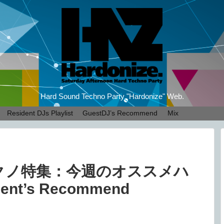
Hard Sound Techno Party "Hardonize" Web.
Resident DJs Playlist
GuestDJ’s Recommend
Mix
クノ特集：今週のオススメハ
nt’s Recommend