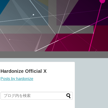
Hardonize Official X
Posts by hardonize