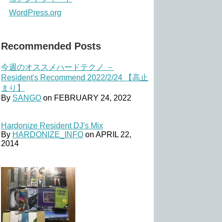
WordPress.org
Recommended Posts
今週のオススメハードテクノ －
Resident's Recommend 2022/2/24 【高止
まり】
By
SANGO
on
FEBRUARY 24, 2022
Hardonize Resident DJ's Mix
By
HARDONIZE_INFO
on
APRIL 22,
2014