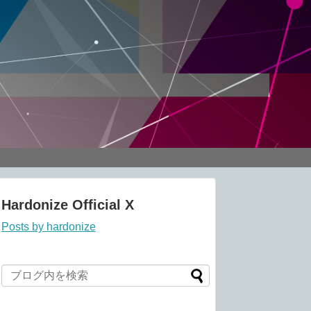
Hardonize Official X
Posts by hardonize