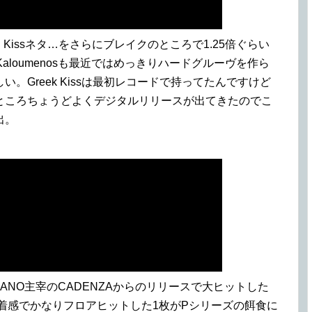
rench Kissネタ…をさらにブレイクのところで1.25倍ぐらい
Kaloumenosも最近ではめっきりハードグルーヴを作ら
。Greek Kissは最初レコードで持ってたんですけど
ところちょうどよくデジタルリリースが出てきたのでこ
出。
IANO主宰のCADENZAからのリリースで大ヒットした
la。程よい土着感でかなりフロアヒットした1枚がPシリーズの餌食に