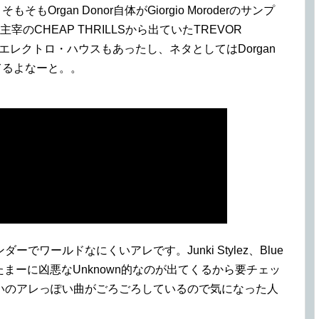
もそもOrgan Donor自体がGiorgio Moroderのサンプ
のCHEAP THRILLSから出ていたTREVOR
っていうエレクトロ・ハウスもあったし、ネタとしてはDorgan
てるよなーと。。
ワールドなにくいアレです。Junki Stylez、Blue
周りはたまーに凶悪なUnknown的なのが出てくるから要チェッ
いのアレっぽい曲がごろごろしているので気になった人