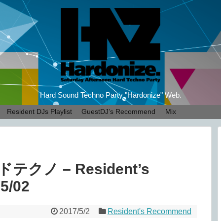
Hard Sound Techno Party "Hardonize" Web.
Resident DJs Playlist
GuestDJ’s Recommend
Mix
ノ – Resident’s
5/02
2017/5/2
Resident's Recommend