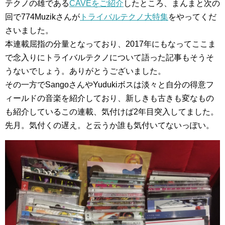
テクノの雄である
CAVEをご紹介
したところ、まんまと次の
回で774Muzikさんが
トライバルテクノ大特集
をやってくだ
さいました。
本連載屈指の分量となっており、2017年にもなってここま
で念入りにトライバルテクノについて語った記事もそうそ
うないでしょう。ありがとうございました。
その一方でSangoさんやYudukiボスは淡々と自分の得意フ
ィールドの音楽を紹介しており、新しきも古きも変なもの
も紹介しているこの連載、気付けば2年目突入してました。
先月。気付くの遅え。と云うか誰も気付いてないっぽい。