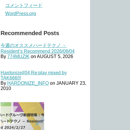
コメントフィード
WordPress.org
Recommended Posts
今週のオススメハードテクノ －
Resident’s Recommend 2026/08/04
By
774MUZIK
on
AUGUST 5, 2026
Hardonize#04 Re:play mixed by
TAK666!!!
By
HARDONIZE_INFO
on
JANUARY 23,
2010