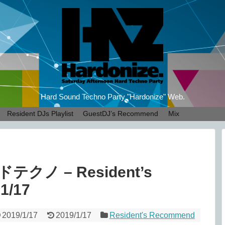
Hard Sound Techno Party "Hardonize" Web.
Resident DJs Playlist
GuestDJ’s Recommend
Mix
ノ – Resident’s
1/17
2019/1/17
2019/1/17
Resident's Recommend