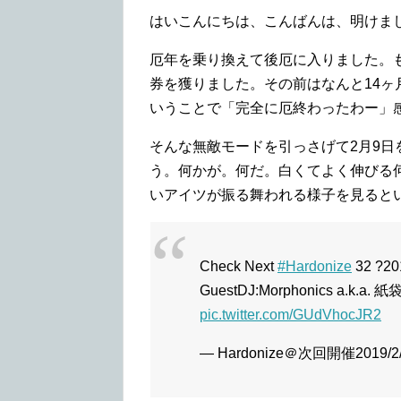
はいこんにちは、こんばんは、明けま
厄年を乗り換えて後厄に入りました。
券を獲りました。その前はなんと14ヶ
いうことで「完全に厄終わったわー」
そんな無敵モードを引っさげて2月9
う。何かが。何だ。白くてよく伸びる
いアイツが振る舞われる様子を見ると
Check Next
#Hardonize
32 ?20
GuestDJ:Morphonics a.k.a. 紙
pic.twitter.com/GUdVhocJR2
— Hardonize＠次回開催2019/2/9