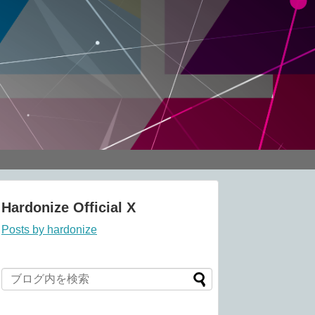
Hardonize Official X
Posts by hardonize