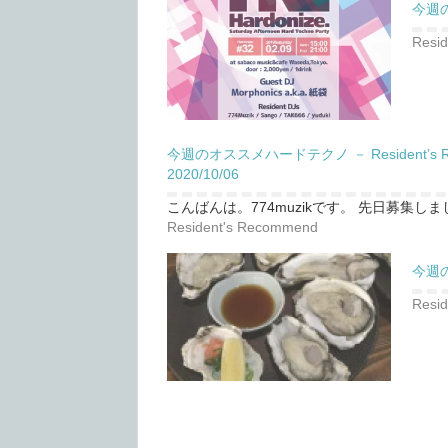
今週のオ
Resi
今週のオススメハードテクノ － Resident’s R
2020/10/06
こんばんは。774muzikです。 先日募集しま
Resident's Recommend
今週のオ
Resi