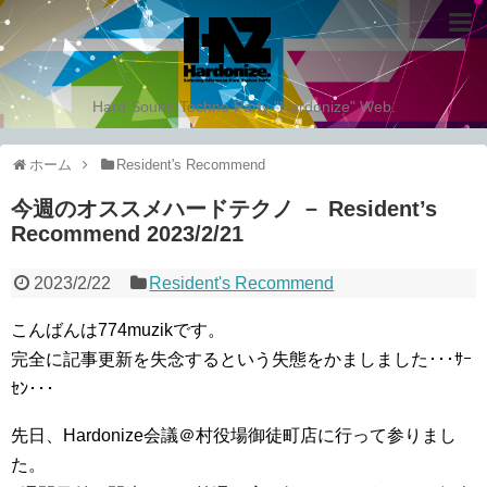
Hard Sound Techno Party "Hardonize" Web.
ホーム
Resident's Recommend
今週のオススメハードテクノ － Resident’s
Recommend 2023/2/21
2023/2/22
Resident's Recommend
こんばんは774muzikです。
完全に記事更新を失念するという失態をかましました･･･ｻｰ
ｾﾝ･･･
先日、Hardonize会議＠村役場御徒町店に行って参りまし
た。