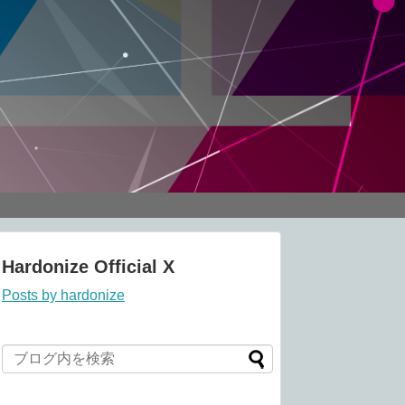
Hardonize Official X
Posts by hardonize