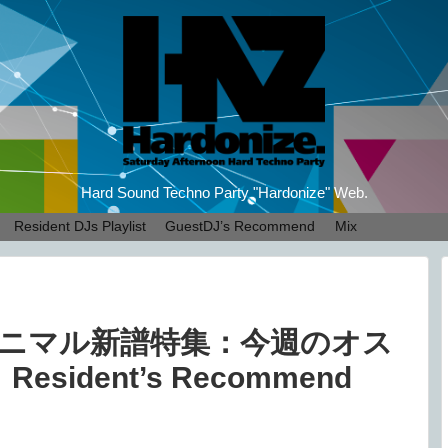
Hard Sound Techno Party "Hardonize" Web.
Resident DJs Playlist
GuestDJ’s Recommend
Mix
ミニマル新譜特集：今週のオス
sident’s Recommend