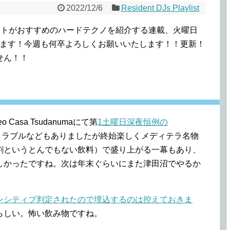
2022/12/6
Resident DJs Playlist
ジデントがおすすめのハードテクノを紹介する連載、火曜日
りいたします！今週も何卒よろしくお願いいたします！！更新！
せん！！
aneo Casa Tsudanumaにて第
1土曜日深夜恒例の
トラブルなどもありましたが終始楽しくメディテラ名物
割というとんでもない飲料）で盛り上がる一幕もあり、
しかったですね。次は年末ぐらいにまた津田沼でやるか
ンシティブ判定されたので埋込するのは控えておきま
らしい。怖い飲み物ですね。