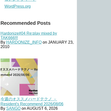
WordPress.org
Recommended Posts
Hardonize#04 Re:play mixed by
TAK666!!!
By
HARDONIZE_INFO
on
JANUARY 23,
2010
今週のオススメハードテクノ －
Resident's Recommend 2026/08/06
By
SANGO
on
AUGUST 6, 2026