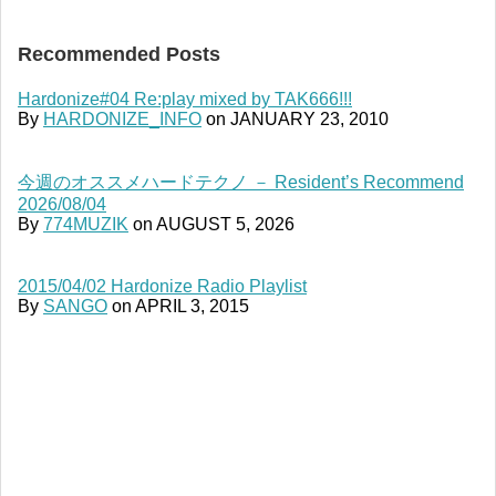
Recommended Posts
Hardonize#04 Re:play mixed by TAK666!!!
By
HARDONIZE_INFO
on
JANUARY 23, 2010
今週のオススメハードテクノ － Resident’s Recommend
2026/08/04
By
774MUZIK
on
AUGUST 5, 2026
2015/04/02 Hardonize Radio Playlist
By
SANGO
on
APRIL 3, 2015