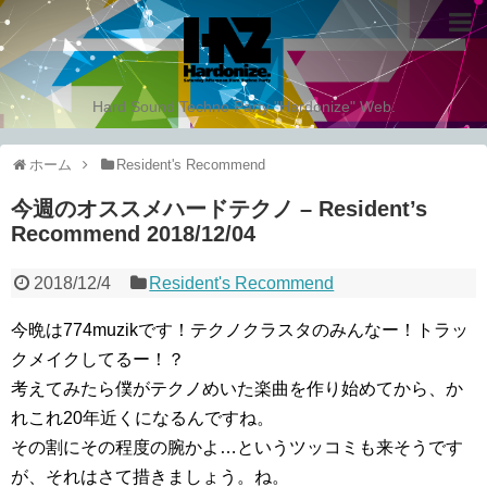
Hard Sound Techno Party "Hardonize" Web.
ホーム
Resident's Recommend
今週のオススメハードテクノ – Resident’s
Recommend 2018/12/04
2018/12/4
Resident's Recommend
今晩は774muzikです！テクノクラスタのみんなー！トラッ
クメイクしてるー！？
考えてみたら僕がテクノめいた楽曲を作り始めてから、か
れこれ20年近くになるんですね。
その割にその程度の腕かよ…というツッコミも来そうです
が、それはさて措きましょう。ね。