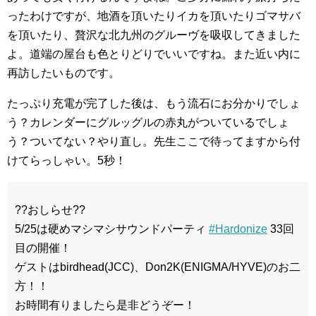
ったわけですが、地酒を頂いたりイカを頂いたりゴマサバ
を頂いたり、贅沢な北九州のグルーヴを吸収してきました
よ。道端の屋台も色とりどりでいいですね。また近い内に
再訪したいものです。
たっぷり充電が完了した後は、もう流石にお分かりでしょ
う？カレンダーにグルッグルの赤丸がついているでしょ
う？ついてない？やり直し。先生ここで待ってますから付
けてらっしゃい。5秒！
??おしらせ??
5/25は硬めマシマシサウンドパーティ
#Hardonize
33回
目の開催！
ゲストはbirdhead(JCC)、Don2K(ENIGMA/HYVE)のお二
方！！
お時間有りましたら是非どうぞー！