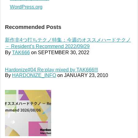
WordPress.org
Recommended Posts
新作非4つ打ちテクノ特集：今週のオススメハードテクノ
－ Resident’s Recommend 2022/09/29
By
TAK666
on
SEPTEMBER 30, 2022
Hardonize#04 Re:play mixed by TAK666!!!
By
HARDONIZE_INFO
on
JANUARY 23, 2010