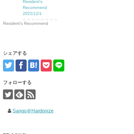
Resident’s
Recommend
2022/12/1
Resident's Recommend
シェアする
フォローする
Sango＠Hardonize