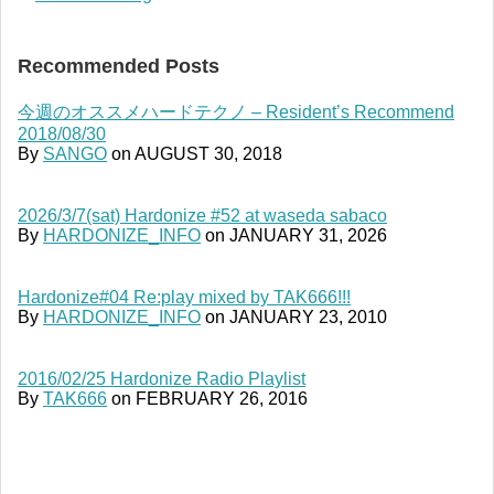
Recommended Posts
今週のオススメハードテクノ – Resident’s Recommend
2018/08/30
By
SANGO
on
AUGUST 30, 2018
2026/3/7(sat) Hardonize #52 at waseda sabaco
By
HARDONIZE_INFO
on
JANUARY 31, 2026
Hardonize#04 Re:play mixed by TAK666!!!
By
HARDONIZE_INFO
on
JANUARY 23, 2010
2016/02/25 Hardonize Radio Playlist
By
TAK666
on
FEBRUARY 26, 2016