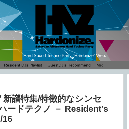
Hard Sound Techno Party "Hardonize" Web.
Resident DJs Playlist
GuestDJ’s Recommend
Mix
ノ新譜特集/特徴的なシンセ
ドテクノ － Resident’s
/16