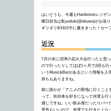
はいどうも、今週もHardonizeレ
曜日担当は私yuduki(@akuwa)が
ギリギリ8/16日中に書ききった！セ
近況
7月の末に沼津の花火大会行ったと思
ので行ったりしてほぼ1ヶ月で2回も行
いうMusic&Barがあるという情報
持ちもありますね。
前に誰かが「アニメの聖地に行くこと
って、街自体を好きになって何度も行
感じですね。いい飲み屋だったりバー
景色もいいので、何度でも行きたくな