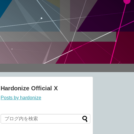
Hardonize Official X
Posts by hardonize