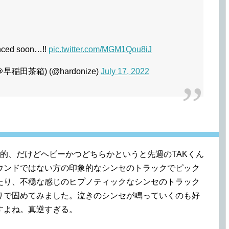
unced soon…!!
pic.twitter.com/MGM1Qou8iJ
30＠早稲田茶箱) (@hardonize)
July 17, 2022
的、だけどヘビーかつどちらかというと先週のTAKくん
ウンドではない方の印象的なシンセのトラックでピック
たり、不穏な感じのヒプノティックなシンセのトラック
りで固めてみました。泣きのシンセが鳴っていくのも好
すよね。真逆すぎる。