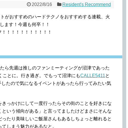
2022/8/16
Resident's Recommend
ジデントがおすすめのハードテクノをおすすめする連載、火
お送りします！今週も何卒！！
ーフ！！！！！！！！！！！
ったら先週は推しのファンミーティングが沼津であった
くことに。行き過ぎ。でもって沼津にも
CALLE5411
と
を入手したので気になるイベントがあったら行ってみたい気
をきっかけにして一度行ったらその街のことを好きにな
くという傾向がある」と言ってましたけどまさにそんな
だったり美味しいご飯屋さんもあるしちょっと離れると
ってしまう魅力があるなと。