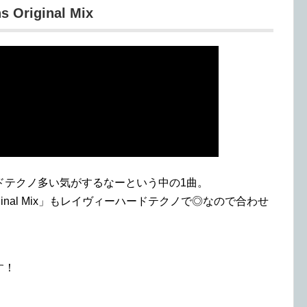
ns Original Mix
ドテクノ多い気がするなーという中の1曲。
iginal Mix」もレイヴィーハードテクノで◎なので合わせ
す！