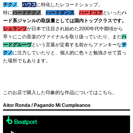
テクノ
、
ハウス
に特化したレコードショップ。
特に
ハードテクノ
、
ハードダンス
、
ハードコア
といった
ハ
ード系ジャンルの取扱量としては国内トップクラスです。
シュランツ
が日本で注目され始めた2000年代中期頃から
早々にこの音楽のヴァイナルを取り扱っていたり、まだ
ハ
ードグルーヴ
という言葉が定着する前からファンキーな
テ
クノ
に注力していたりと、個人的に色々と勉強させて貰っ
た場所でもあります。
このお店で購入した印象的な作品についてはこちら。
Aitor Ronda / Pagando Mi Cumpleanos