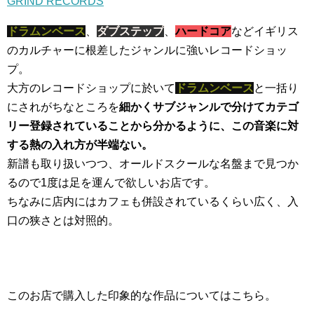
GRIND RECORDS
ドラムンベース
、
ダブステップ
、
ハードコア
などイギリス
のカルチャーに根差したジャンルに強いレコードショッ
プ。
大方のレコードショップに於いて
ドラムンベース
と一括り
にされがちなところを
細かくサブジャンルで分けてカテゴ
リー登録されていることから分かるように、この音楽に対
する熱の入れ方が半端ない。
新譜も取り扱いつつ、オールドスクールな名盤まで見つか
るので1度は足を運んで欲しいお店です。
ちなみに店内にはカフェも併設されているくらい広く、入
口の狭さとは対照的。
このお店で購入した印象的な作品についてはこちら。