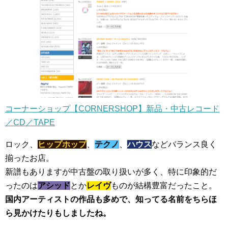
コーナーショップ【CORNERSHOP】新品・中古レコード
／CD／TAPE
ロック、
ヒップホップ
、
テクノ
、
ハウス
などバランス良く
揃ったお店。
新譜もありますが中古盤の取り扱いが多く、特に印象的だ
ったのは
アシッド
とか
レイヴ
ものが結構豊富だったこと。
国内アーティストの作品も多めで、知ってる名前をちらほ
ら見かけたりもしましたね。