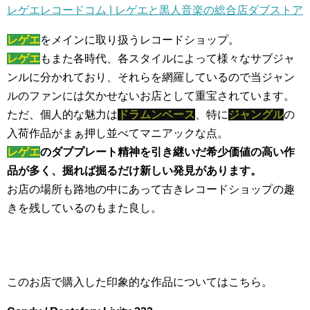
レゲエレコードコム | レゲエと黒人音楽の総合店ダブストア
レゲエ
をメインに取り扱うレコードショップ。
レゲエ
もまた各時代、各スタイルによって様々なサブジャ
ンルに分かれており、それらを網羅しているので当ジャン
ルのファンには欠かせないお店として重宝されています。
ただ、個人的な魅力は
ドラムンベース
、特に
ジャングル
の
入荷作品がまぁ押し並べてマニアックな点。
レゲエ
のダブプレート精神を引き継いだ希少価値の高い作
品が多く、掘れば掘るだけ新しい発見があります。
お店の場所も路地の中にあって古きレコードショップの趣
きを残しているのもまた良し。
このお店で購入した印象的な作品についてはこちら。