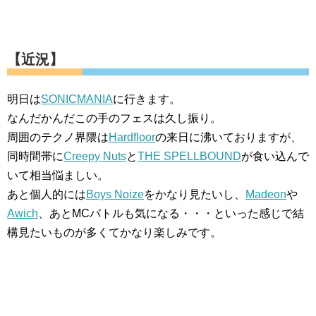
【近況】
明日は
SONICMANIA
に行きます。
なんだかんだこの手のフェスは久し振り。
周囲のテクノ界隈は
Hardfloor
の来日に沸いておりますが、
同時間帯に
Creepy Nuts
と
THE SPELLBOUND
が食い込んで
いて相当悩ましい。
あと個人的には
Boys Noize
をかなり見たいし、
Madeon
や
Awich
、あとMCバトルも気になる・・・といった感じで結
構見たいものが多くてかなり楽しみです。