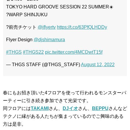
TOKYO HARD GROOVE SESSION 22 SUMMER☀️
?WARP SHINJUKU
?前売チケット
@iflyertv
https://t.co/63PfQLHDDy
Flyer Design
@djshimamura
#THGS
#THGS22
pic.twitter.com/4MCDwtT15f
— THGS STAFF (@THGS_STAFF)
August 12, 2022
春にもお招き頂いた4フロアを使って行われるモンスターパ
ーティーに引き続き参加できて光栄です。
同フロアには
TAKAMI
さん、
DJイオ
さん、
BEPPU
さんなど
テクノに縁がある人たちが集まっているのでご興味のある
方は是非。