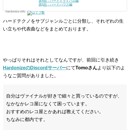
第4回：ハードトライバル編
第5回：ハードハウス編
第6回：シュランツ編
hardonize.info
第7回：ハードグルーヴ編
第8回：インダストリアル編
第9回：テックダンス編
ハードテクノをサブジャンルごとに分類し、それぞれの生
番外
第1回：メロディアス・ハードテクノ編
い立ちや代表曲などをまとめております。
第2回：ハードダンス編
第3回：ディスコ編
やっぱりそれはそれとしてなんですが、前回に引き続き
HardonizeのDiscordサーバー
にて
Tomoさん
より以下のよ
うなご質問がありました。
自分はヴァイナルが好きで細々と買っているのですが、
なかなかレコ屋になくて困っています。
おすすめのレコ屋とかあれば教えてください。
ちなみに都内です。