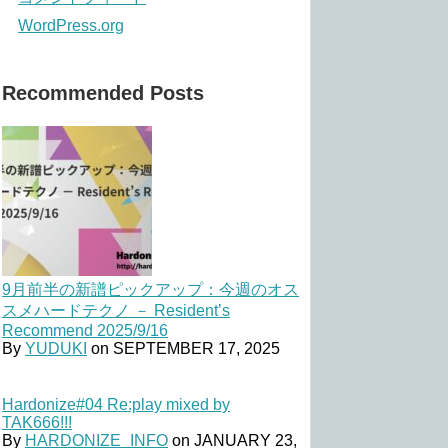
WordPress.org
Recommended Posts
9月前半の新譜ピックアップ：今週のオス
スメハードテクノ － Resident’s
Recommend 2025/9/16
By
YUDUKI
on
SEPTEMBER 17, 2025
Hardonize#04 Re:play mixed by
TAK666!!!
By
HARDONIZE_INFO
on
JANUARY 23,