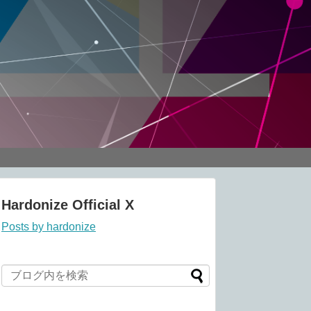
Hardonize Official X
Posts by hardonize