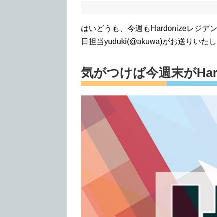
はいどうも、今週もHardonizeレ
日担当yuduki(@akuwa)がお送
気がつけば今週末がHard