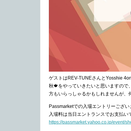
ゲストはREV-TUNEさんとYosshie
秋🍁をやっていきたいと思いますので
方もいらっしゃるかもしれませんが、
Passmarketでの入場エントリーご
入場料は当日エントランスでお支払い
https://passmarket.yahoo.co.jp/event/s