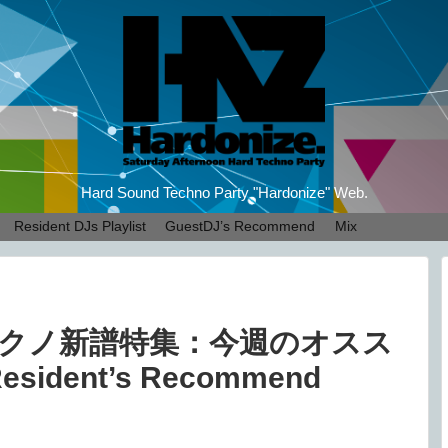
Hard Sound Techno Party "Hardonize" Web.
Resident DJs Playlist
GuestDJ’s Recommend
Mix
テクノ新譜特集：今週のオスス
dent’s Recommend