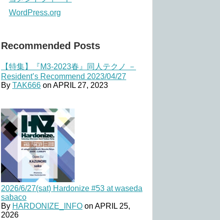
WordPress.org
Recommended Posts
【特集】『M3-2023春』同人テクノ －
Resident’s Recommend 2023/04/27
By
TAK666
on
APRIL 27, 2023
2026/6/27(sat) Hardonize #53 at waseda
sabaco
By
HARDONIZE_INFO
on
APRIL 25,
2026