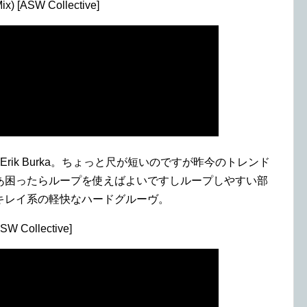
Mix) [ASW Collective]
rik Burka。ちょっと尺が短いのですが昨今のトレンド
あ困ったらループを使えばよいですしループしやすい部
キレイ系の軽快なハードグルーヴ。
ASW Collective]