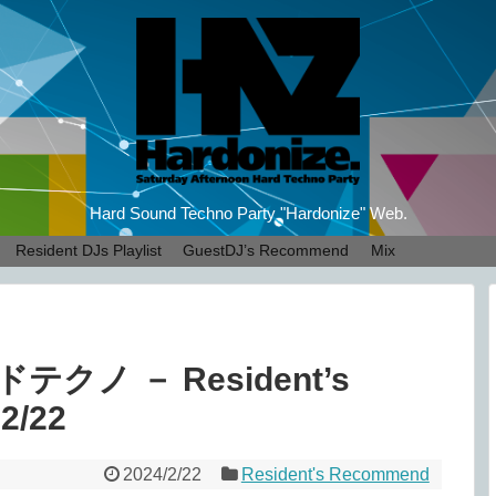
Hard Sound Techno Party "Hardonize" Web.
Resident DJs Playlist
GuestDJ’s Recommend
Mix
ノ － Resident’s
2/22
2024/2/22
Resident's Recommend