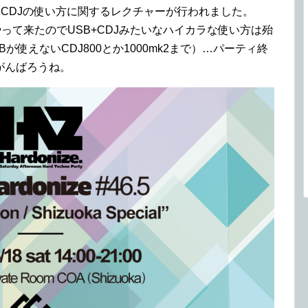
内ではCDJの使い方に関するレクチャーが行われました。
って来たのでUSB+CDJみたいなハイカラな使い方は殆
使えないCDJ800とか1000mk2まで）…パーティ終
がんばろうね。