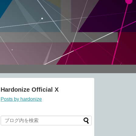
Hardonize Official X
Posts by hardonize