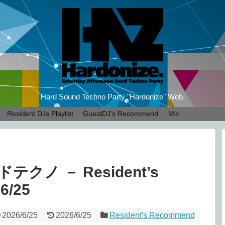
Hard Sound Techno Party "Hardonize" Web.
Resident DJs Playlist
GuestDJ’s Recommend
Mix
ノ － Resident’s
6/25
2026/6/25
2026/6/25
Resident's Recommend