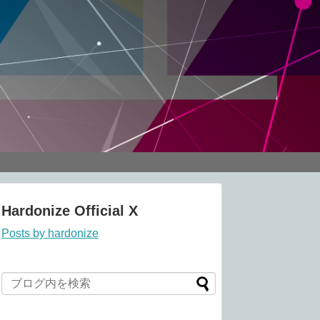
Hardonize Official X
Posts by hardonize