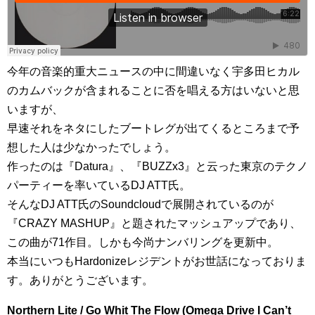
今年の音楽的重大ニュースの中に間違いなく宇多田ヒカル
のカムバックが含まれることに否を唱える方はいないと思
いますが、
早速それをネタにしたブートレグが出てくるところまで予
想した人は少なかったでしょう。
作ったのは『Datura』、『BUZZx3』と云った東京のテクノ
パーティーを率いているDJ ATT氏。
そんなDJ ATT氏のSoundcloudで展開されているのが
『CRAZY MASHUP』と題されたマッシュアップであり、
この曲が71作目。しかも今尚ナンバリングを更新中。
本当にいつもHardonizeレジデントがお世話になっておりま
す。ありがとうございます。
Northern Lite / Go Whit The Flow (Omega Drive I Can’t