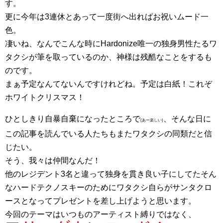
す。
更に今年は3連休とあって一度街へ出ればお祝いムード一
色。
凄いね、なんでこんな時にHardonize唯一の独身男性たるワ
タクシが筆を取っているのか、神様は残酷なことをするも
のです。
まぁ予定なんてないんですけれどね。予定は白紙！これぞ
ホワイトクリスマス！
ひとしきり自暴自棄になったところで
、そんな日に
(あー楽しい)
この記事を読んでいる人たちもまたワタクシの同類だと信
じたい。
そう、我々は仲間なんだ！
他のレジデント3名と違って独身を貫き良い子にしてたそん
なハードテクノスキーのためにワタクシ自らがサンタクロ
ースとなってプレゼントを差し上げようと思います。
今回のテーマはいつものアーティスト縛りではなく、