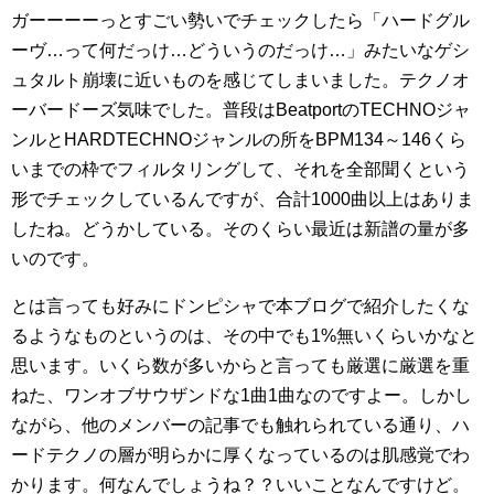
ガーーーーっとすごい勢いでチェックしたら「ハードグル
ーヴ…って何だっけ…どういうのだっけ…」みたいなゲシ
ュタルト崩壊に近いものを感じてしまいました。テクノオ
ーバードーズ気味でした。普段はBeatportのTECHNOジャ
ンルとHARDTECHNOジャンルの所をBPM134～146くら
いまでの枠でフィルタリングして、それを全部聞くという
形でチェックしているんですが、合計1000曲以上はありま
したね。どうかしている。そのくらい最近は新譜の量が多
いのです。
とは言っても好みにドンピシャで本ブログで紹介したくな
るようなものというのは、その中でも1%無いくらいかなと
思います。いくら数が多いからと言っても厳選に厳選を重
ねた、ワンオブサウザンドな1曲1曲なのですよー。しかし
ながら、他のメンバーの記事でも触れられている通り、ハ
ードテクノの層が明らかに厚くなっているのは肌感覚でわ
かります。何なんでしょうね？？いいことなんですけど。