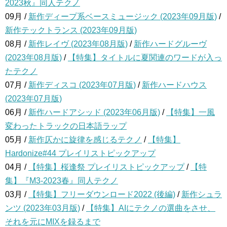
2023秋』同人テクノ
09月 /
新作ディープ系ベースミュージック (2023年09月版)
/
新作テックトランス (2023年09月版)
08月 /
新作レイヴ (2023年08月版)
/
新作ハードグルーヴ
(2023年08月版)
/
【特集】タイトルに夏関連のワードが入っ
たテクノ
07月 /
新作ディスコ (2023年07月版)
/
新作ハードハウス
(2023年07月版)
06月 /
新作ハードアシッド (2023年06月版)
/
【特集】一風
変わったトラックの日本語ラップ
05月 /
新作仄かに旋律を感じるテクノ
/
【特集】
Hardonize#44 プレイリストピックアップ
04月 /
【特集】桜逢祭 プレイリストピックアップ
/
【特
集】『M3-2023春』同人テクノ
03月 /
【特集】フリーダウンロード2022 (後編)
/
新作シュラ
ンツ (2023年03月版)
/
【特集】AIにテクノの選曲をさせ、
それを元にMIXを録るまで