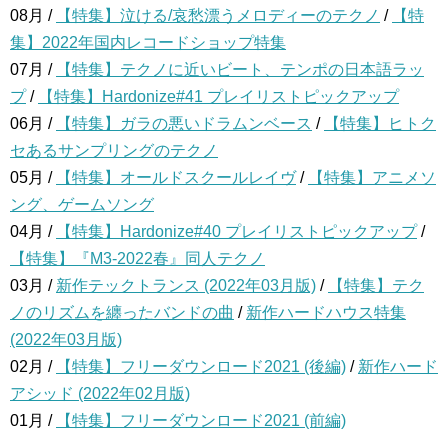
08月 /
【特集】泣ける/哀愁漂うメロディーのテクノ
/
【特
集】2022年国内レコードショップ特集
07月 /
【特集】テクノに近いビート、テンポの日本語ラッ
プ
/
【特集】Hardonize#41 プレイリストピックアップ
06月 /
【特集】ガラの悪いドラムンベース
/
【特集】ヒトク
セあるサンプリングのテクノ
05月 /
【特集】オールドスクールレイヴ
/
【特集】アニメソ
ング、ゲームソング
04月 /
【特集】Hardonize#40 プレイリストピックアップ
/
【特集】『M3-2022春』同人テクノ
03月 /
新作テックトランス (2022年03月版)
/
【特集】テク
ノのリズムを纏ったバンドの曲
/
新作ハードハウス特集
(2022年03月版)
02月 /
【特集】フリーダウンロード2021 (後編)
/
新作ハード
アシッド (2022年02月版)
01月 /
【特集】フリーダウンロード2021 (前編)