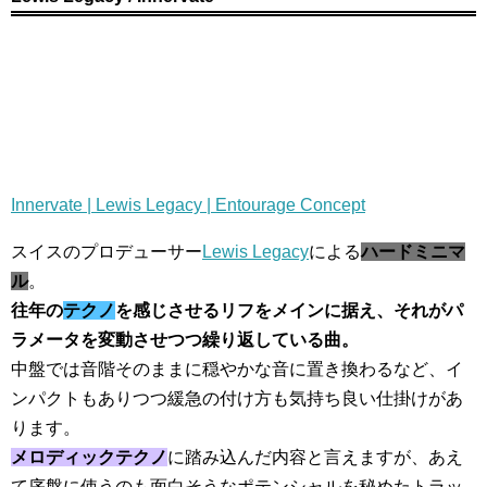
Innervate | Lewis Legacy | Entourage Concept
スイスのプロデューサー
Lewis Legacy
による
ハードミニマ
ル
。
往年の
テクノ
を感じさせるリフをメインに据え、それがパ
ラメータを変動させつつ繰り返している曲。
中盤では音階そのままに穏やかな音に置き換わるなど、イ
ンパクトもありつつ緩急の付け方も気持ち良い仕掛けがあ
ります。
メロディックテクノ
に踏み込んだ内容と言えますが、あえ
て序盤に使うのも面白そうなポテンシャルを秘めたトラッ