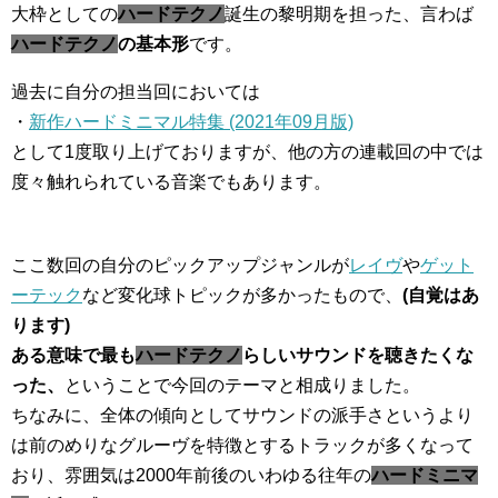
大枠としての
ハードテクノ
誕生の黎明期を担った、言わば
ハードテクノ
の基本形
です。
過去に自分の担当回においては
・
新作ハードミニマル特集 (2021年09月版)
として1度取り上げておりますが、他の方の連載回の中では
度々触れられている音楽でもあります。
ここ数回の自分のピックアップジャンルが
レイヴ
や
ゲット
ーテック
など変化球トピックが多かったもので、
(自覚はあ
ります)
ある意味で最も
ハードテクノ
らしいサウンドを聴きたくな
った、
ということで今回のテーマと相成りました。
ちなみに、全体の傾向としてサウンドの派手さというより
は前のめりなグルーヴを特徴とするトラックが多くなって
おり、雰囲気は2000年前後のいわゆる往年の
ハードミニマ