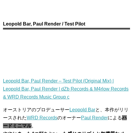
Leopold Bar, Paul Render / Test Pilot
Leopold Bar, Paul Render – Test Pilot (Original Mix) |
Leopold Bar, Paul Render | dZb Records & M4rlow Records
& WRD Records Music Group c
オーストリアのプロデューサー
Leopold Bar
と、本作がリリ
ースされた
WRD Records
のオーナー
Paul Render
による
ハ
ードミニマル
。