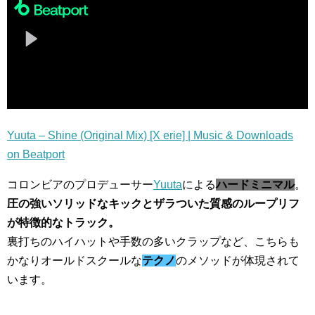
Yuuta – Shine (Original Mix) [X erie] | Music & Downloads
on Beatport
コロンビアのプロデューサー
Yuuta
による
ハードミニマル
。
圧の強いソリッドなキックとザラついた質感のループリフ
が特徴的なトラック。
裏打ちのハイハットや手数の多いクラップなど、こちらも
かなりオールドスクールな
テクノ
のメソッドが体現されて
います。