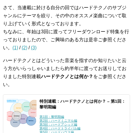
さて、当連載に於ける自分の回ではハードテクノのサブジ
ャンルにテーマを絞り、その中のオススメ楽曲について取
り上げていく形式となっております。
ちなみに、年始は3回に渡ってフリーダウンロード特集を行
っておりましたので、ご興味のある方は是非ご参照くださ
い。
(1)
/
(2)
/
(3)
ハードテクノとはどういった音楽を指すのか知りたいと云
う方がいらっしゃいましたら約半年に渡ってお送りしてお
りました特別連載
ハードテクノとは何か？
をご参照くださ
い。
特別連載：ハードテクノとは何か？ – 第1回：
黎明期編
第1回：黎明期編
第2回：ハードミニマル編
第3回：ハードアシッド編
第4回：ハードトライバル編
第5回：ハードハウス編