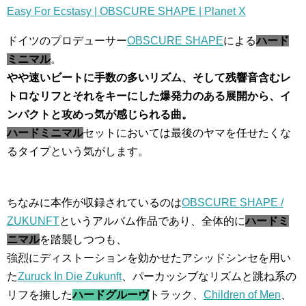
Easy For Ecstasy | OBSCURE SHAPE | Planet X
ドイツのプロデューサー
OBSCURE SHAPE
による
ハード
ミニマル
。
やや速いビートに手数の多いリズム、そして残響音含むレ
トロなリフとそれをキーにした爆発力のある展開から、イ
ンパクトと攻めっ気が感じられる曲。
ハードミニマル
セットにおいては最後のヤマを任せたくな
るタイプという気がします。
ちなみに本作が収録されているのは
OBSCURE SHAPE /
ZUKUNFT
というアルバム作品であり、全体的に
ハードミ
ニマル
を踏襲しつつも、
強烈にディストーションを効かせたアシッドシンセを用い
た
Zuruck In Die Zukunft
、パーカッシブなリズムと跳ね系の
リフを擁した
ハードグルーヴ
トラック、
Children of Men
、