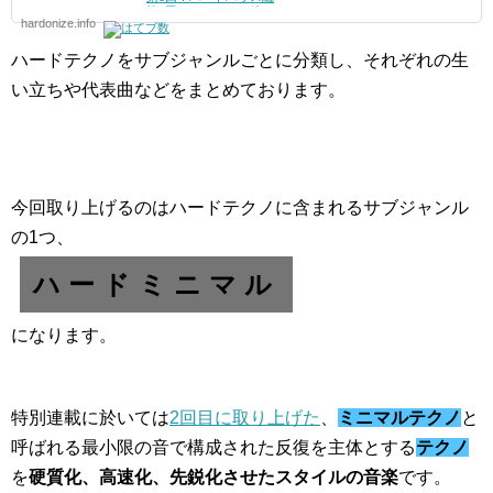
第6回：シュランツ編
hardonize.info
第7回：ハードグルーヴ編
第8回：インダストリアル編
第9回：テックダンス編
ハードテクノをサブジャンルごとに分類し、それぞれの生
番外
第1回：メロディアス・ハードテクノ編
い立ちや代表曲などをまとめております。
第2回：ハードダンス編
第3回：ディスコ編
今回取り上げるのはハードテクノに含まれるサブジャンル
の1つ、
ハードミニマル
になります。
特別連載に於いては
2回目に取り上げた
、
ミニマルテクノ
と
呼ばれる最小限の音で構成された反復を主体とする
テクノ
を
硬質化、高速化、先鋭化させたスタイルの音楽
です。