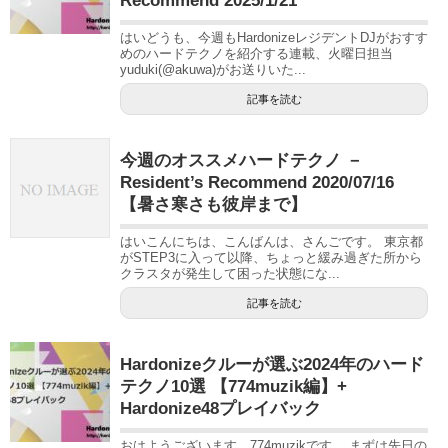
Recommend 2025/1/21
はいどうも、今週もHardonizeレジデントDJがおすす
めのハードテクノを紹介する連載、火曜日担当
yuduki(@akuwa)がお送りいた...
記事を読む
今週のオススメハードテクノ －
Resident’s Recommend 2020/07/16
【暑さ寒さも彼岸まで】
はいこんにちは、こんばんは、さんごです。 東京都
がSTEP3に入って以降、ちょっと緩み過ぎた所から
クラスタが発生して困った状態にな...
記事を読む
Hardonizeクルーが選ぶ2024年のハード
テクノ10選 【774muzik編】+
Hardonize48プレイバック
おはようございます。774muzikです。 まずは先日の