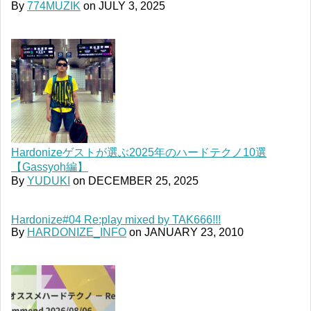
By
774MUZIK
on
JULY 3, 2025
Hardonizeゲストが選ぶ2025年のハードテクノ10選
【Gassyoh編】
By
YUDUKI
on
DECEMBER 25, 2025
Hardonize#04 Re:play mixed by TAK666!!!
By
HARDONIZE_INFO
on
JANUARY 23, 2010