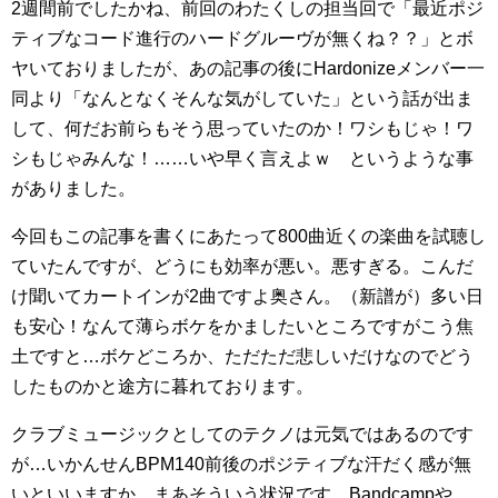
2週間前でしたかね、前回のわたくしの担当回で「最近ポジ
ティブなコード進行のハードグルーヴが無くね？？」とボ
ヤいておりましたが、あの記事の後にHardonizeメンバー一
同より「なんとなくそんな気がしていた」という話が出ま
して、何だお前らもそう思っていたのか！ワシもじゃ！ワ
シもじゃみんな！……いや早く言えよｗ というような事
がありました。
今回もこの記事を書くにあたって800曲近くの楽曲を試聴し
ていたんですが、どうにも効率が悪い。悪すぎる。こんだ
け聞いてカートインが2曲ですよ奥さん。（新譜が）多い日
も安心！なんて薄らボケをかましたいところですがこう焦
土ですと…ボケどころか、ただただ悲しいだけなのでどう
したものかと途方に暮れております。
クラブミュージックとしてのテクノは元気ではあるのです
が…いかんせんBPM140前後のポジティブな汗だく感が無
いといいますか、まあそういう状況です。Bandcampや