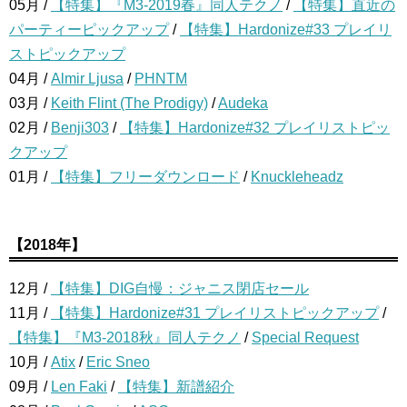
05月 /
【特集】『M3-2019春』同人テクノ
/
【特集】直近の
パーティーピックアップ
/
【特集】Hardonize#33 プレイリ
ストピックアップ
04月 /
Almir Ljusa
/
PHNTM
03月 /
Keith Flint (The Prodigy)
/
Audeka
02月 /
Benji303
/
【特集】Hardonize#32 プレイリストピッ
クアップ
01月 /
【特集】フリーダウンロード
/
Knuckleheadz
【2018年】
12月 /
【特集】DIG自慢：ジャニス閉店セール
11月 /
【特集】Hardonize#31 プレイリストピックアップ
/
【特集】『M3-2018秋』同人テクノ
/
Special Request
10月 /
Atix
/
Eric Sneo
09月 /
Len Faki
/
【特集】新譜紹介