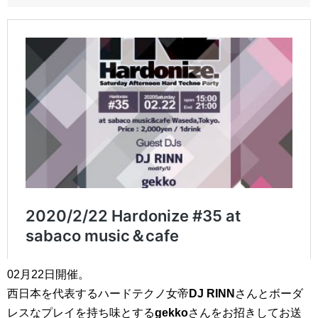
02月22日開催。
西日本を代表するハードテクノ女帝
DJ RINN
さんとボーダ
レスなプレイを持ち味とする
gekko
さんをお招きしてお送