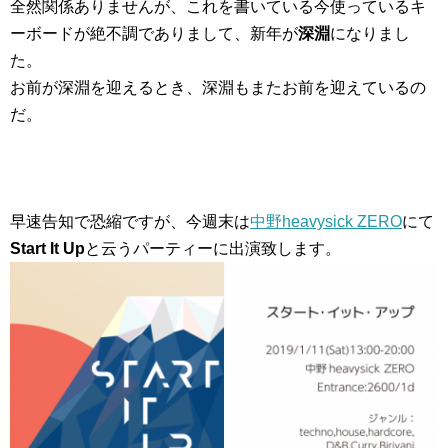
全然関係ありませんが、これを書いている今使っているキ
ーボードが絶不調でありまして、新年が
深淵
になりまし
た。
お前が深淵を迎えるとき、深淵もまたお前を迎えているの
だ。
早速告知で恐縮ですが、今週末は
中野heavysick ZERO
にて
Start It Up
と云うパーティーに出演致します。