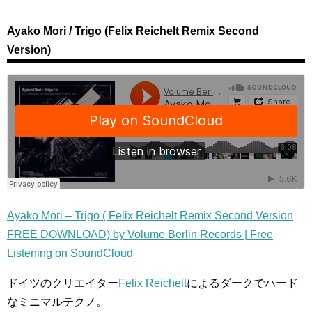
Ayako Mori / Trigo (Felix Reichelt Remix Second
Version)
Ayako Mori – Trigo ( Felix Reichelt Remix Second Version
FREE DOWNLOAD) by Volume Berlin Records | Free
Listening on SoundCloud
ドイツのクリエイター
Felix Reichelt
によるダークでハード
なミニマルテクノ。