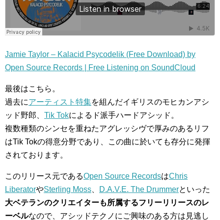
Jamie Taylor – Kalacid Psycodelik (Free Download) by
Open Source Records | Free Listening on SoundCloud
最後はこちら。
過去に
アーティスト特集
を組んだイギリスのモヒカンアシ
ッド野郎、
Tik Tok
によるド派手ハードアシッド。
複数種類のシンセを重ねたアグレッシヴで厚みのあるリフ
はTik Tokの得意分野であり、この曲に於いても存分に発揮
されております。
このリリース元である
Open Source Records
は
Chris
Liberator
や
Sterling Moss
、
D.A.V.E. The Drummer
といった
大ベテランのクリエイターも所属するフリーリリースのレ
ーベル
なので、アシッドテクノにご興味のある方は見逃し